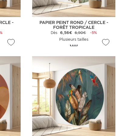
RCLE -
PAPIER PEINT ROND / CERCLE -
FORÊT TROPICALE
5%
Dès
6,56€
6,90€
-5%
Plusieurs tailles