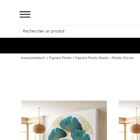
www.lumalea.fr
>
Papiers Peints
>
Papiers Peints Ronds
>
Ronds Décors