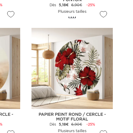
5%
Dès
5,18€
6,90€
-25%
Plusieurs tailles
RCLE -
PAPIER PEINT ROND / CERCLE -
MOTIF FLORAL
5%
Dès
5,18€
6,90€
-25%
Plusieurs tailles