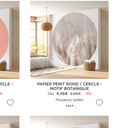
RCLE -
PAPIER PEINT ROND / CERCLE -
MOTIF BOTANIQUE
5%
Dès
6,56€
6,90€
-5%
Plusieurs tailles