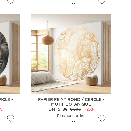
RCLE -
PAPIER PEINT ROND / CERCLE -
MOTIF BOTANIQUE
5%
Dès
5,18€
6,90€
-25%
Plusieurs tailles