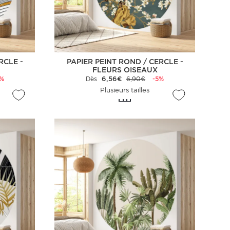
RCLE -
PAPIER PEINT ROND / CERCLE -
FLEURS OISEAUX
5%
Dès
6,56€
6,90€
-5%
Plusieurs tailles