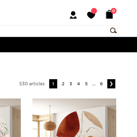
0
530 articles
1
2
3
4
5
...
6