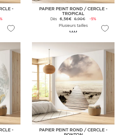
RCLE -
PAPIER PEINT ROND / CERCLE -
TROPICAL
5%
Dès
6,56€
6,90€
-5%
Plusieurs tailles
RCLE -
PAPIER PEINT ROND / CERCLE -
PONTON