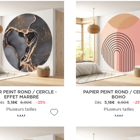
R PEINT ROND / CERCLE -
PAPIER PEINT ROND / CE
EFFET MARBRÉ
BOHO
Dès
5,18€
6,90€
-25%
Dès
5,18€
6,90€
-2
Plusieurs tailles
Plusieurs tailles