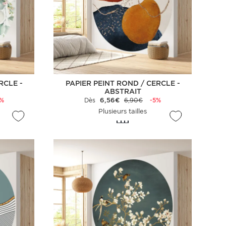
RCLE -
PAPIER PEINT ROND / CERCLE -
ABSTRAIT
5%
Dès
6,56€
6,90€
-5%
Plusieurs tailles