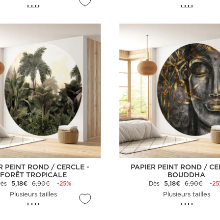
R PEINT ROND / CERCLE -
PAPIER PEINT ROND / CE
FORÊT TROPICALE
BOUDDHA
Dès
5,18€
6,90€
-25%
Dès
5,18€
6,90€
-2
Plusieurs tailles
Plusieurs tailles