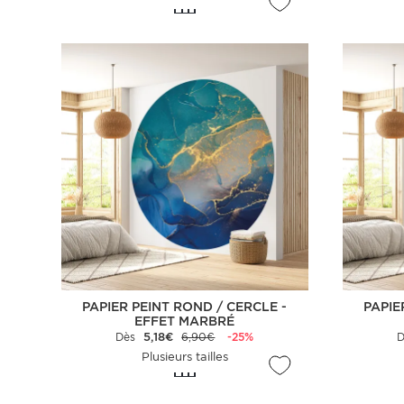
PAPIER PEINT ROND / CERCLE -
PAPIE
EFFET MARBRÉ
Dès
5,18€
6,90€
-25%
Plusieurs tailles