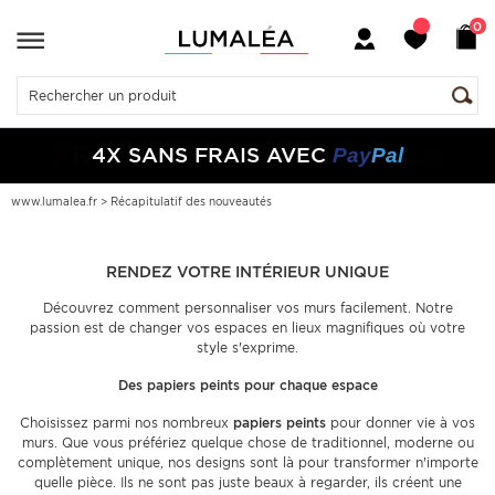
0
P
R
O
M
O
S
P
R
O
M
O
S
P
R
O
M
O
S
-10%
-5%
4X SANS FRAIS AVEC
+
+
50€
150€
S05050
S10150
Pay
Pal
www.lumalea.fr
>
Récapitulatif des nouveautés
RENDEZ VOTRE INTÉRIEUR UNIQUE
Découvrez comment personnaliser vos murs facilement. Notre
passion est de changer vos espaces en lieux magnifiques où votre
style s'exprime.
Des papiers peints pour chaque espace
Choisissez parmi nos nombreux
papiers peints
pour donner vie à vos
murs. Que vous préfériez quelque chose de traditionnel, moderne ou
complètement unique, nos designs sont là pour transformer n'importe
quelle pièce. Ils ne sont pas juste beaux à regarder, ils créent une