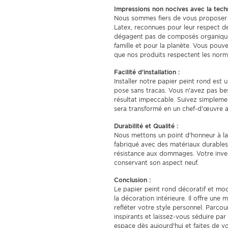
Impressions non nocives avec la tech
Nous sommes fiers de vous proposer 
Latex, reconnues pour leur respect d
dégagent pas de composés organiques 
famille et pour la planète. Vous pouv
que nos produits respectent les norme
Facilité d'installation :
Installer notre papier peint rond est
pose sans tracas. Vous n'avez pas be
résultat impeccable. Suivez simpleme
sera transformé en un chef-d'œuvre ar
Durabilité et Qualité :
Nous mettons un point d'honneur à la 
fabriqué avec des matériaux durables,
résistance aux dommages. Votre inves
conservant son aspect neuf.
Conclusion :
Le papier peint rond décoratif et m
la décoration intérieure. Il offre une
refléter votre style personnel. Parco
inspirants et laissez-vous séduire pa
espace dès aujourd'hui et faites de v