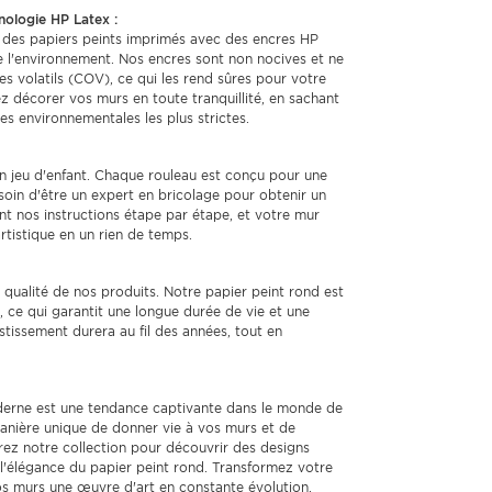
nologie HP Latex :
des papiers peints imprimés avec des encres HP
e l'environnement. Nos encres sont non nocives et ne
volatils (COV), ce qui les rend sûres pour votre
ez décorer vos murs en toute tranquillité, en sachant
s environnementales les plus strictes.
 un jeu d'enfant. Chaque rouleau est conçu pour une
soin d'être un expert en bricolage pour obtenir un
nt nos instructions étape par étape, et votre mur
tistique en un rien de temps.
qualité de nos produits. Notre papier peint rond est
 ce qui garantit une longue durée de vie et une
tissement durera au fil des années, tout en
oderne est une tendance captivante dans le monde de
 manière unique de donner vie à vos murs et de
urez notre collection pour découvrir des designs
r l'élégance du papier peint rond. Transformez votre
os murs une œuvre d'art en constante évolution.