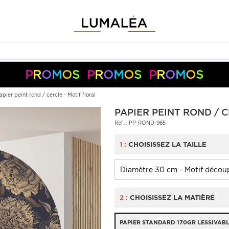
P
R
O
M
O
S
P
R
O
M
O
S
P
R
O
M
O
S
-10%
-5%
+
+
50€
150€
S05050
S10150
Pay
Pal
apier peint rond / cercle - Motif floral
PAPIER PEINT ROND / 
Réf. : PP-ROND-965
1 :
CHOISISSEZ LA TAILLE
2 :
CHOISISSEZ LA MATIÈRE
PAPIER STANDARD 170GR LESSIVAB