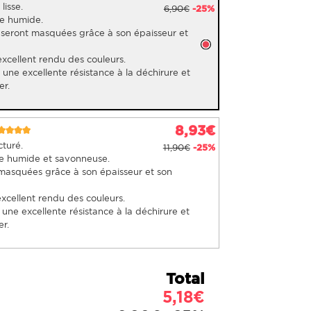
lisse.
6,90€
-25%
ge humide.
 seront masquées grâce à son épaisseur et
excellent rendu des couleurs.
e une excellente résistance à la déchirure et
er.
8,93€
cturé.
11,90€
-25%
ge humide et savonneuse.
masquées grâce à son épaisseur et son
excellent rendu des couleurs.
e une excellente résistance à la déchirure et
r.
Total
5,18€