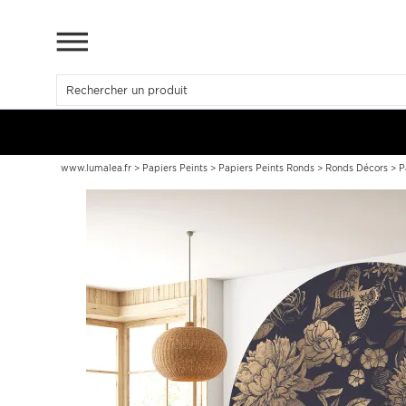
www.lumalea.fr
>
Papiers Peints
>
Papiers Peints Ronds
>
Ronds Décors
>
P