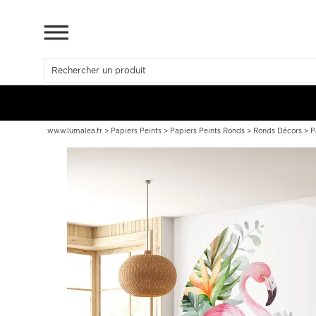
www.lumalea.fr
>
Papiers Peints
>
Papiers Peints Ronds
>
Ronds Décors
>
P