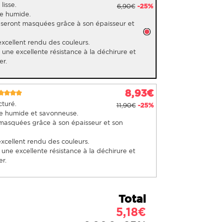
lisse.
6,90€
-25%
ge humide.
 seront masquées grâce à son épaisseur et
excellent rendu des couleurs.
e une excellente résistance à la déchirure et
er.
8,93€
cturé.
11,90€
-25%
ge humide et savonneuse.
masquées grâce à son épaisseur et son
excellent rendu des couleurs.
e une excellente résistance à la déchirure et
r.
Total
5,18€