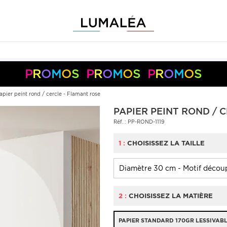
P
R
O
M
O
S
P
R
O
M
O
S
P
R
O
M
O
S
-10%
-5%
+
+
50€
150€
S05050
S10150
Pay
Pal
apier peint rond / cercle - Flamant rose
PAPIER PEINT ROND / 
Réf. : PP-ROND-1119
1 :
CHOISISSEZ LA TAILLE
2 :
CHOISISSEZ LA MATIÈRE
PAPIER STANDARD 170GR LESSIVAB