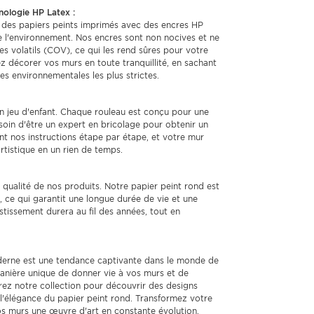
nologie HP Latex :
des papiers peints imprimés avec des encres HP
e l'environnement. Nos encres sont non nocives et ne
volatils (COV), ce qui les rend sûres pour votre
ez décorer vos murs en toute tranquillité, en sachant
s environnementales les plus strictes.
 un jeu d'enfant. Chaque rouleau est conçu pour une
soin d'être un expert en bricolage pour obtenir un
nt nos instructions étape par étape, et votre mur
tistique en un rien de temps.
qualité de nos produits. Notre papier peint rond est
 ce qui garantit une longue durée de vie et une
tissement durera au fil des années, tout en
oderne est une tendance captivante dans le monde de
 manière unique de donner vie à vos murs et de
urez notre collection pour découvrir des designs
r l'élégance du papier peint rond. Transformez votre
os murs une œuvre d'art en constante évolution.