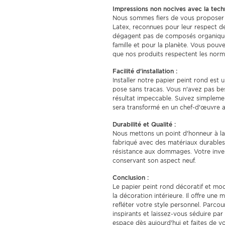
Impressions non nocives avec la tech
Nous sommes fiers de vous proposer 
Latex, reconnues pour leur respect d
dégagent pas de composés organiques 
famille et pour la planète. Vous pouv
que nos produits respectent les norme
Facilité d'installation :
Installer notre papier peint rond est
pose sans tracas. Vous n'avez pas be
résultat impeccable. Suivez simpleme
sera transformé en un chef-d'œuvre ar
Durabilité et Qualité :
Nous mettons un point d'honneur à la 
fabriqué avec des matériaux durables,
résistance aux dommages. Votre inves
conservant son aspect neuf.
Conclusion :
Le papier peint rond décoratif et m
la décoration intérieure. Il offre une
refléter votre style personnel. Parco
inspirants et laissez-vous séduire pa
espace dès aujourd'hui et faites de v