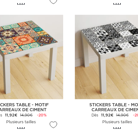
ICKERS TABLE - MOTIF
STICKERS TABLE - MO
ARREAUX DE CIMENT
CARREAUX DE CIME
ès
11,92€
14,90€
-20%
Dès
11,92€
14,90€
-2
Plusieurs tailles
Plusieurs tailles