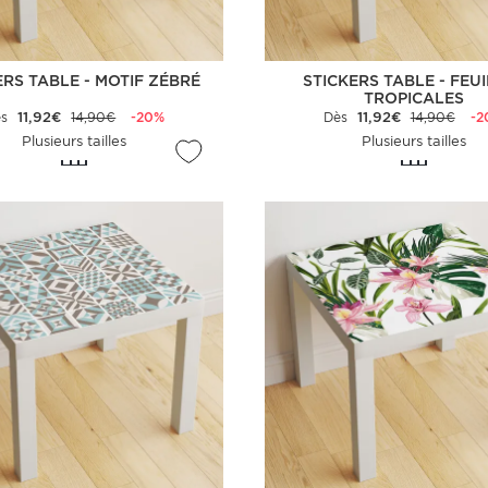
ERS TABLE - MOTIF ZÉBRÉ
STICKERS TABLE - FEU
TROPICALES
ès
11,92€
14,90€
-20%
Dès
11,92€
14,90€
-2
Plusieurs tailles
Plusieurs tailles