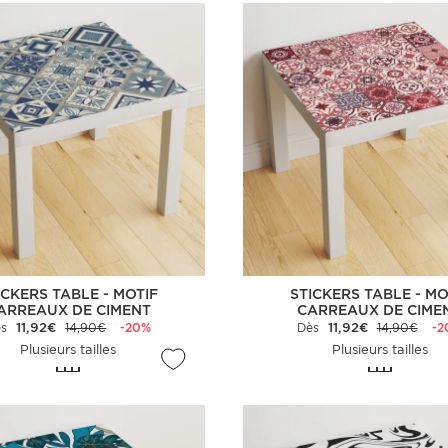
ICKERS TABLE - MOTIF
STICKERS TABLE - MO
ARREAUX DE CIMENT
CARREAUX DE CIME
ès
11,92€
14,90€
-20%
Dès
11,92€
14,90€
-2
Plusieurs tailles
Plusieurs tailles