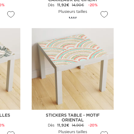
0%
Dès
11,92€
14,90€
-20%
Plusieurs tailles
ILLES
STICKERS TABLE - MOTIF
ORIENTAL
0%
Dès
11,92€
14,90€
-20%
Plusieurs tailles