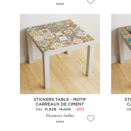
STICKERS TABLE - MOTIF
ST
CARREAUX DE CIMENT
C
Dès
11,92€
14,90€
-20%
D
Plusieurs tailles