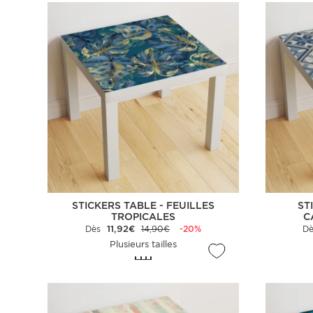
STICKERS TABLE - FEUILLES
ST
TROPICALES
C
Dès
11,92€
14,90€
-20%
D
Plusieurs tailles