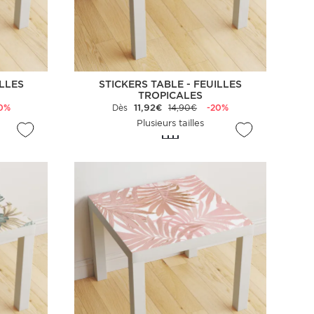
ILLES
STICKERS TABLE - FEUILLES
TROPICALES
0%
Dès
11,92€
14,90€
-20%
Plusieurs tailles