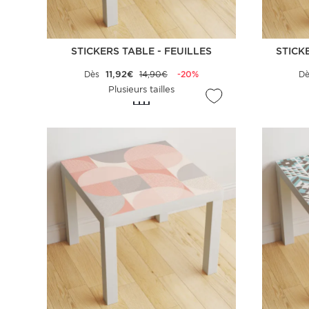
STICKERS TABLE - FEUILLES
STICK
Dès
11,92€
14,90€
-20%
D
Plusieurs tailles