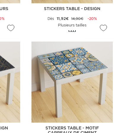
EURS
STICKERS TABLE - DESIGN
0%
Dès
11,92€
14,90€
-20%
Plusieurs tailles
SIGN
STICKERS TABLE - MOTIF
CARREAUX DE CIMENT