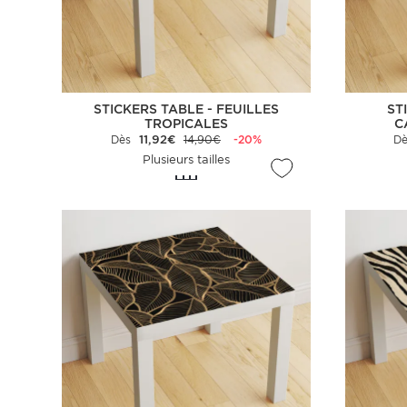
STICKERS TABLE - FEUILLES
ST
TROPICALES
C
Dès
11,92€
14,90€
-20%
D
Plusieurs tailles