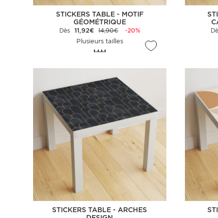
STICKERS TABLE - MOTIF
ST
GÉOMÉTRIQUE
C
Dès
11,92€
14,90€
-20%
D
Plusieurs tailles
STICKERS TABLE - ARCHES
ST
DESIGN