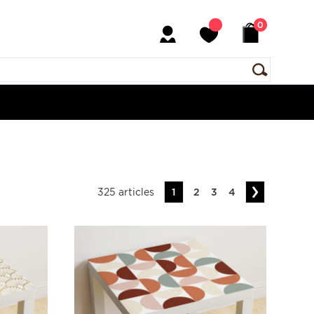
0
325 articles
1
2
3
4