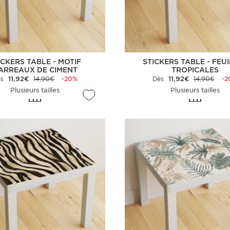
ICKERS TABLE - MOTIF
STICKERS TABLE - FEU
ARREAUX DE CIMENT
TROPICALES
ès
11,92€
14,90€
-20%
Dès
11,92€
14,90€
-2
Plusieurs tailles
Plusieurs tailles