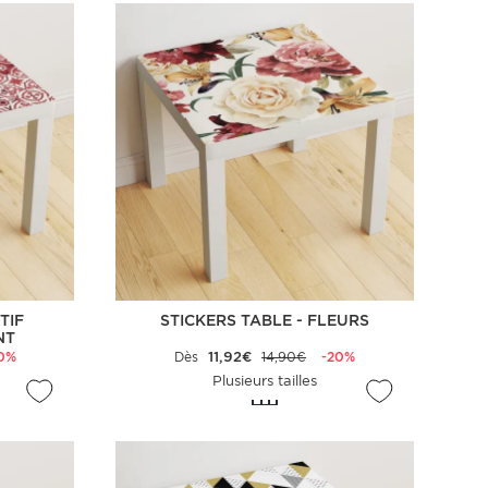
TIF
STICKERS TABLE - FLEURS
NT
0%
Dès
11,92€
14,90€
-20%
Plusieurs tailles