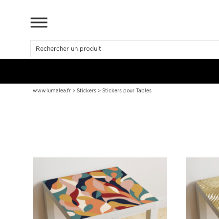
www.lumalea.fr
>
Stickers
>
Stickers pour Tables