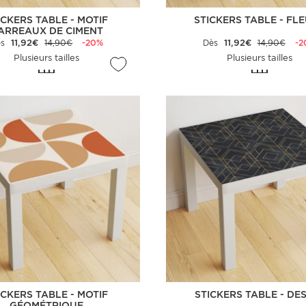
ICKERS TABLE - MOTIF
STICKERS TABLE - FL
ARREAUX DE CIMENT
ès
11,92€
14,90€
-20%
Dès
11,92€
14,90€
-2
Plusieurs tailles
Plusieurs tailles
ICKERS TABLE - MOTIF
STICKERS TABLE - DE
GÉOMÉTRIQUE