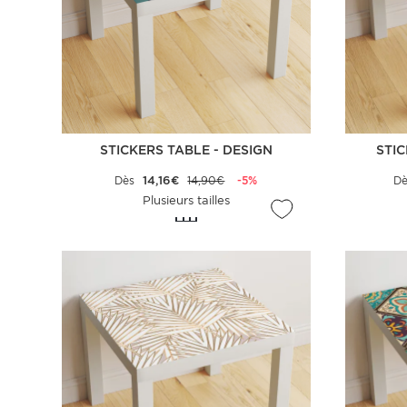
STICKERS TABLE - DESIGN
STIC
Dès
14,16€
14,90€
-5%
D
Plusieurs tailles