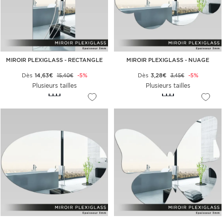
MIROIR PLEXIGLASS - RECTANGLE
MIROIR PLEXIGLASS - NUAGE
Dès
14,63€
-5%
Dès
3,28€
-5%
15,40€
3,45€
Plusieurs tailles
Plusieurs tailles