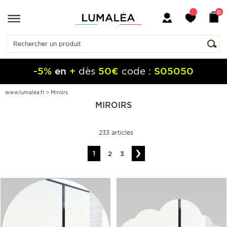
0
P
R
O
M
O
S
P
R
O
M
O
S
P
R
O
M
O
S
-10%
-5%
en
+
+
dès
50€
150€
code :
S05050
S10150
Pay
Pal
www.lumalea.fr
>
Miroirs
MIROIRS
233 articles
1
2
3