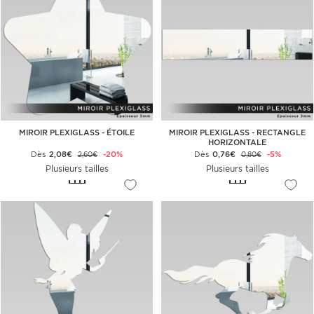
MIROIR PLEXIGLASS - ÉTOILE
MIROIR PLEXIGLASS - RECTANGLE
HORIZONTALE
Dès
2,08€
-20%
Dès
0,76€
-5%
2,60€
0,80€
Plusieurs tailles
Plusieurs tailles