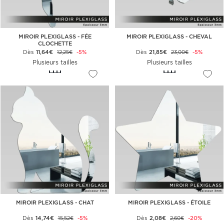
MIROIR PLEXIGLASS - FÉE
MIROIR PLEXIGLASS - CHEVAL
CLOCHETTE
Dès
11,64€
-5%
Dès
21,85€
-5%
12,25€
23,00€
Plusieurs tailles
Plusieurs tailles
MIROIR PLEXIGLASS - CHAT
MIROIR PLEXIGLASS - ÉTOILE
Dès
14,74€
-5%
Dès
2,08€
-20%
15,52€
2,60€