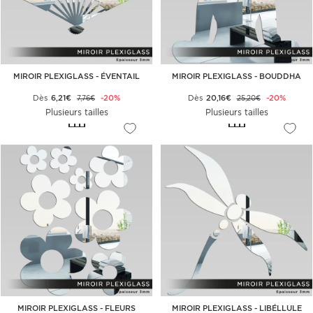
MIROIR PLEXIGLASS - ÉVENTAIL
MIROIR PLEXIGLASS - BOUDDHA
Dès
6,21€
-20%
Dès
20,16€
-20%
7,76€
25,20€
Plusieurs tailles
Plusieurs tailles
MIROIR PLEXIGLASS - FLEURS
MIROIR PLEXIGLASS - LIBÉLLULE