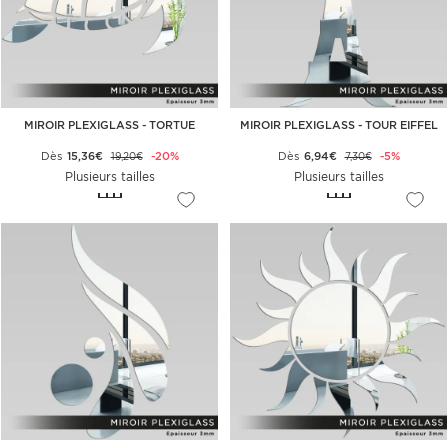
MIROIR PLEXIGLASS - TORTUE
MIROIR PLEXIGLASS - TOUR EIFFEL
Dès
15,36€
-20%
Dès
6,94€
-5%
19,20€
7,30€
Plusieurs tailles
Plusieurs tailles