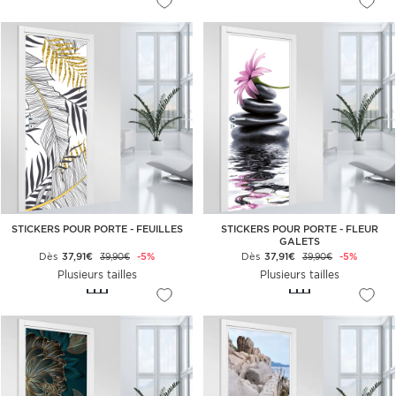
STICKERS POUR PORTE - FEUILLES
STICKERS POUR PORTE - FLEUR
GALETS
Dès
37,91€
-5%
Dès
37,91€
-5%
39,90€
39,90€
Plusieurs tailles
Plusieurs tailles