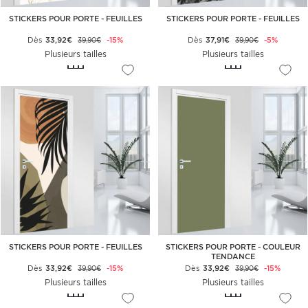
STICKERS POUR PORTE - FEUILLES
STICKERS POUR PORTE - FEUILLES
Dès
33,92€
-15%
Dès
37,91€
-5%
39,90€
39,90€
Plusieurs tailles
Plusieurs tailles
STICKERS POUR PORTE - FEUILLES
STICKERS POUR PORTE - COULEUR
TENDANCE
Dès
33,92€
-15%
Dès
33,92€
-15%
39,90€
39,90€
Plusieurs tailles
Plusieurs tailles