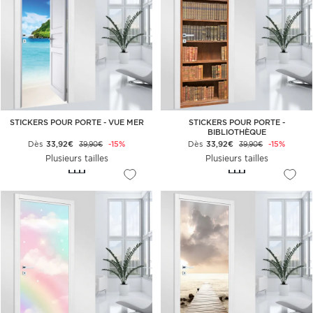
STICKERS POUR PORTE - VUE MER
STICKERS POUR PORTE -
BIBLIOTHÈQUE
Dès
33,92€
-15%
Dès
33,92€
-15%
39,90€
39,90€
Plusieurs tailles
Plusieurs tailles