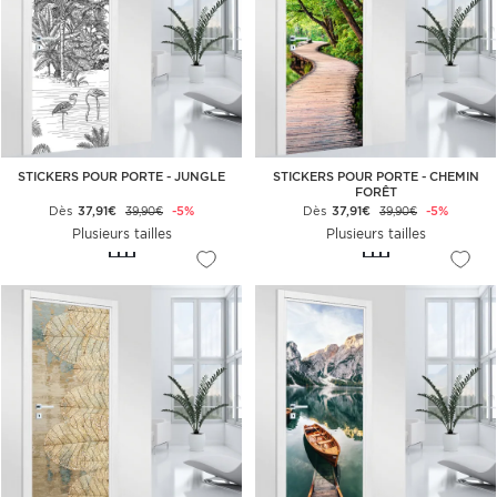
STICKERS POUR PORTE - JUNGLE
STICKERS POUR PORTE - CHEMIN
FORÊT
Dès
37,91€
-5%
Dès
37,91€
-5%
39,90€
39,90€
Plusieurs tailles
Plusieurs tailles