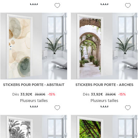
STICKERS POUR PORTE - ABSTRAIT
STICKERS POUR PORTE - ARCHES
Dès
33,92€
-15%
Dès
33,92€
-15%
39,90€
39,90€
Plusieurs tailles
Plusieurs tailles