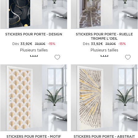
STICKERS POUR PORTE - DESIGN
STICKERS POUR PORTE - RUELLE
TROMPE L'OEIL
Dès
33,92€
-15%
Dès
33,92€
-15%
39,90€
39,90€
Plusieurs tailles
Plusieurs tailles
STICKERS POUR PORTE - MOTIF
STICKERS POUR PORTE - ABSTRAIT