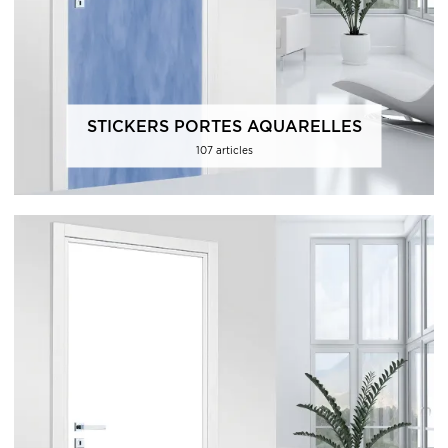
STICKERS PORTES AQUARELLES
107 articles