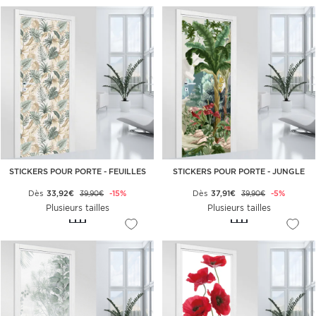
STICKERS POUR PORTE - FEUILLES
STICKERS POUR PORTE - JUNGLE
Dès
33,92€
-15%
Dès
37,91€
-5%
39,90€
39,90€
Plusieurs tailles
Plusieurs tailles