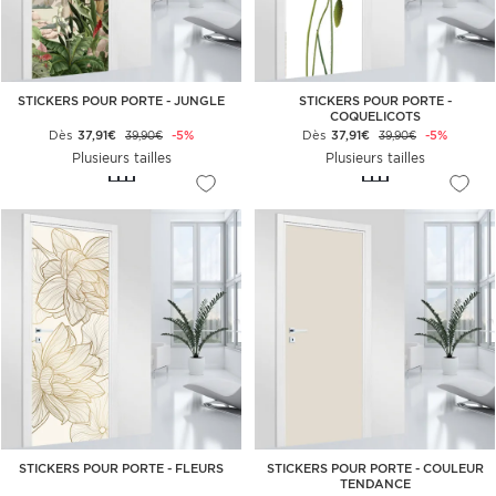
STICKERS POUR PORTE - JUNGLE
STICKERS POUR PORTE -
COQUELICOTS
Dès
37,91€
-5%
Dès
37,91€
-5%
39,90€
39,90€
Plusieurs tailles
Plusieurs tailles
STICKERS POUR PORTE - FLEURS
STICKERS POUR PORTE - COULEUR
TENDANCE