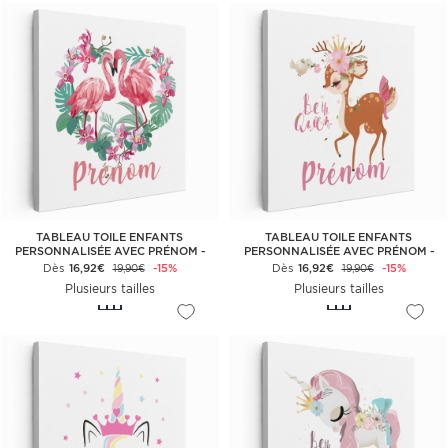
TABLEAU TOILE ENFANTS
TABLEAU TOILE ENFANTS
PERSONNALISÉE AVEC PRÉNOM -
PERSONNALISÉE AVEC PRÉNOM -
FLAMANTS ROSES
FAON BE THE QUEEN
Dès
16,92€
-15%
Dès
16,92€
-15%
19,90€
19,90€
Plusieurs tailles
Plusieurs tailles