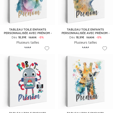
TABLEAU TOILE ENFANTS
TABLEAU TOILE ENFANTS
PERSONNALISÉE AVEC PRÉNOM -
PERSONNALISÉE AVEC PRÉNOM -
KOALA BULLE
RENARD
Dès
18,91€
-5%
Dès
18,91€
-5%
19,90€
19,90€
Plusieurs tailles
Plusieurs tailles