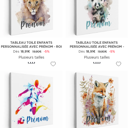
TABLEAU TOILE ENFANTS
TABLEAU TOILE ENFANTS
PERSONNALISÉE AVEC PRÉNOM - ROI
PERSONNALISÉE AVEC PRÉNOM -
LION
PANDA BALLONS
Dès
18,91€
-5%
Dès
18,91€
-5%
19,90€
19,90€
Plusieurs tailles
Plusieurs tailles