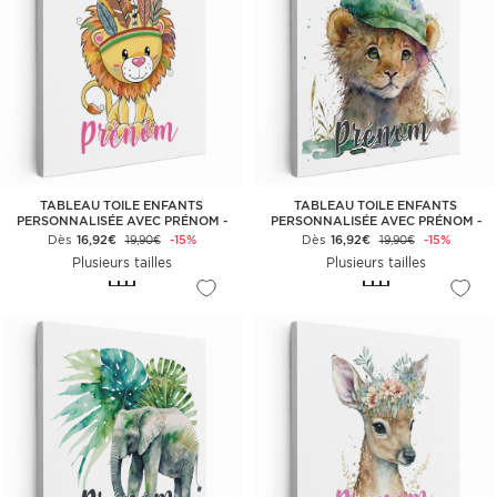
TABLEAU TOILE ENFANTS
TABLEAU TOILE ENFANTS
PERSONNALISÉE AVEC PRÉNOM -
PERSONNALISÉE AVEC PRÉNOM -
LION INDIEN
LIONCEAU CASQUETTE
Dès
16,92€
-15%
Dès
16,92€
-15%
19,90€
19,90€
Plusieurs tailles
Plusieurs tailles