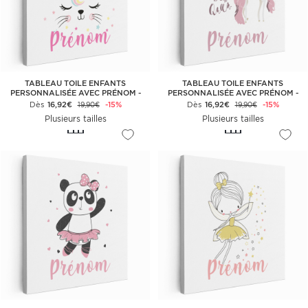
TABLEAU TOILE ENFANTS
TABLEAU TOILE ENFANTS
PERSONNALISÉE AVEC PRÉNOM -
PERSONNALISÉE AVEC PRÉNOM -
CHAT LICORNE
LICORNE BE THE QUEEN
Dès
16,92€
-15%
Dès
16,92€
-15%
19,90€
19,90€
Plusieurs tailles
Plusieurs tailles