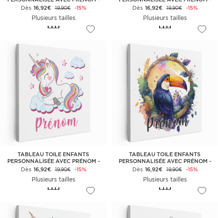
PANDA COLORÉ
LIONCEAU
Dès
16,92€
-15%
Dès
16,92€
-15%
19,90€
19,90€
Plusieurs tailles
Plusieurs tailles
TABLEAU TOILE ENFANTS
TABLEAU TOILE ENFANTS
PERSONNALISÉE AVEC PRÉNOM -
PERSONNALISÉE AVEC PRÉNOM -
LICORNE NUAGES
TOUCAN
Dès
16,92€
-15%
Dès
16,92€
-15%
19,90€
19,90€
Plusieurs tailles
Plusieurs tailles