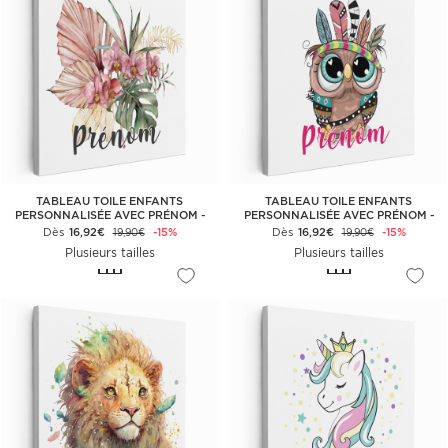
TABLEAU TOILE ENFANTS
TABLEAU TOILE ENFANTS
PERSONNALISÉE AVEC PRÉNOM -
PERSONNALISÉE AVEC PRÉNOM -
FLEURS TROPICALES
HIBOU INDIEN
Dès
16,92€
-15%
Dès
16,92€
-15%
19,90€
19,90€
Plusieurs tailles
Plusieurs tailles