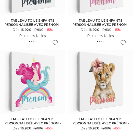
TABLEAU TOILE ENFANTS
TABLEAU TOILE ENFANTS
PERSONNALISÉE AVEC PRÉNOM -
PERSONNALISÉE AVEC PRÉNOM -
ÉLÉPHANT TROPICALE
FAON FLEURS
Dès
16,92€
-15%
Dès
16,92€
-15%
19,90€
19,90€
Plusieurs tailles
Plusieurs tailles
TABLEAU TOILE ENFANTS
TABLEAU TOILE ENFANTS
PERSONNALISÉE AVEC PRÉNOM -
PERSONNALISÉE AVEC PRÉNOM -
SIRÈNE ARC-EN-CIEL
LIONCEAU
Dès
16,92€
-15%
Dès
16,92€
-15%
19,90€
19,90€