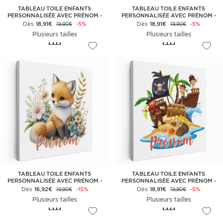
TABLEAU TOILE ENFANTS
TABLEAU TOILE ENFANTS
PERSONNALISÉE AVEC PRÉNOM -
PERSONNALISÉE AVEC PRÉNOM -
LIONCEAU BULLE
LION
Dès
18,91€
-5%
Dès
18,91€
-5%
19,90€
19,90€
Plusieurs tailles
Plusieurs tailles
TABLEAU TOILE ENFANTS
TABLEAU TOILE ENFANTS
PERSONNALISÉE AVEC PRÉNOM -
PERSONNALISÉE AVEC PRÉNOM -
PETIT RENARD
PIRATES
Dès
16,92€
-15%
Dès
18,91€
-5%
19,90€
19,90€
Plusieurs tailles
Plusieurs tailles