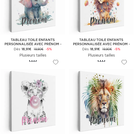
TABLEAU TOILE ENFANTS
TABLEAU TOILE ENFANTS
PERSONNALISÉE AVEC PRÉNOM -
PERSONNALISÉE AVEC PRÉNOM -
ÉLÉPHANTEAU
LIONCEAU
Dès
18,91€
-5%
Dès
18,91€
-5%
19,90€
19,90€
Plusieurs tailles
Plusieurs tailles