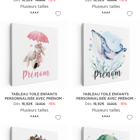
Dès
16,92€
-15%
Dès
16,92€
-15%
19,90€
19,90€
Plusieurs tailles
Plusieurs tailles
TABLEAU TOILE ENFANTS
TABLEAU TOILE ENFANTS
PERSONNALISÉE AVEC PRÉNOM -
PERSONNALISÉE AVEC PRÉNOM -
LAPINS PARAPLUIE
BALEINE
Dès
16,92€
-15%
Dès
16,92€
-15%
19,90€
19,90€
Plusieurs tailles
Plusieurs tailles