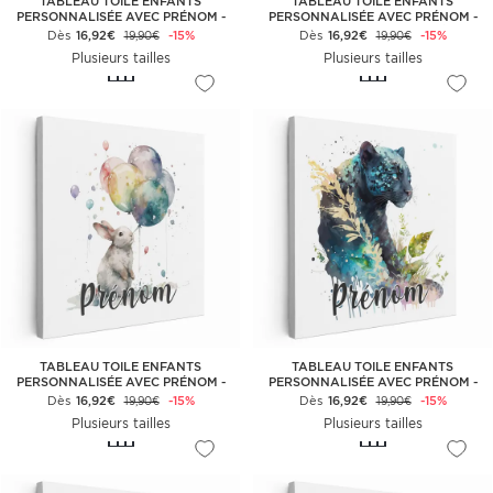
TABLEAU TOILE ENFANTS
TABLEAU TOILE ENFANTS
PERSONNALISÉE AVEC PRÉNOM -
PERSONNALISÉE AVEC PRÉNOM -
ROBOTS
GIRAFE BULLE COLORÉ
Dès
16,92€
-15%
Dès
16,92€
-15%
19,90€
19,90€
Plusieurs tailles
Plusieurs tailles
TABLEAU TOILE ENFANTS
TABLEAU TOILE ENFANTS
PERSONNALISÉE AVEC PRÉNOM -
PERSONNALISÉE AVEC PRÉNOM -
LAPIN BALLONS
PANTHÈRE NOIRE COLORÉE
Dès
16,92€
-15%
Dès
16,92€
-15%
19,90€
19,90€
Plusieurs tailles
Plusieurs tailles