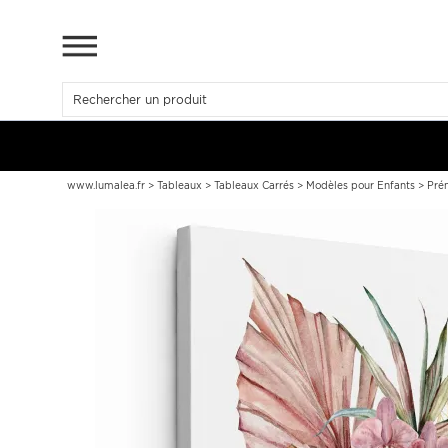
www.lumalea.fr
>
Tableaux
>
Tableaux Carrés
>
Modèles pour Enfants
>
Pré