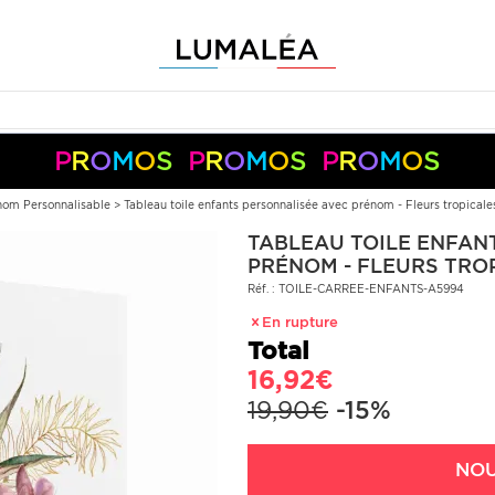
P
R
O
M
O
S
P
R
O
M
O
S
P
R
O
M
O
S
-10%
-5%
+
+
50€
150€
S05050
S10150
Pay
Pal
nom Personnalisable
>
Tableau toile enfants personnalisée avec prénom - Fleurs tropicale
TABLEAU TOILE ENFAN
PRÉNOM - FLEURS TRO
Réf. : TOILE-CARREE-ENFANTS-A5994
En rupture
Total
16,92€
19,90€
-15%
NOU