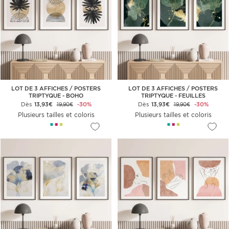
LOT DE 3 AFFICHES / POSTERS
LOT DE 3 AFFICHES / POSTERS
TRIPTYQUE - BOHO
TRIPTYQUE - FEUILLES
Dès
13,93€
-30%
Dès
13,93€
-30%
19,90€
19,90€
Plusieurs tailles et coloris
Plusieurs tailles et coloris