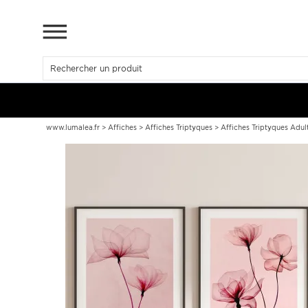
www.lumalea.fr
>
Affiches
>
Affiches Triptyques
>
Affiches Triptyques Adul