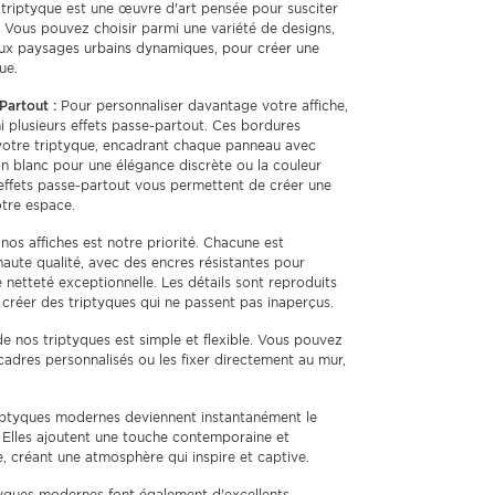
triptyque est une œuvre d'art pensée pour susciter
é. Vous pouvez choisir parmi une variété de designs,
aux paysages urbains dynamiques, pour créer une
ue.
Partout :
Pour personnaliser davantage votre affiche,
 plusieurs effets passe-partout. Ces bordures
votre triptyque, encadrant chaque panneau avec
n blanc pour une élégance discrète ou la couleur
effets passe-partout vous permettent de créer une
otre espace.
nos affiches est notre priorité. Chacune est
aute qualité, avec des encres résistantes pour
 netteté exceptionnelle. Les détails sont reproduits
créer des triptyques qui ne passent pas inaperçus.
 de nos triptyques est simple et flexible. Vous pouvez
cadres personnalisés ou les fixer directement au mur,
iptyques modernes deviennent instantanément le
. Elles ajoutent une touche contemporaine et
e, créant une atmosphère qui inspire et captive.
tyques modernes font également d'excellents