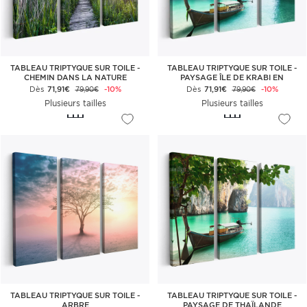
TABLEAU TRIPTYQUE SUR TOILE -
TABLEAU TRIPTYQUE SUR TOILE -
CHEMIN DANS LA NATURE
PAYSAGE ÎLE DE KRABI EN
THAÏLANDE
Dès
71,91€
-10%
Dès
71,91€
-10%
79,90€
79,90€
Plusieurs tailles
Plusieurs tailles
TABLEAU TRIPTYQUE SUR TOILE -
TABLEAU TRIPTYQUE SUR TOILE -
ARBRE
PAYSAGE DE THAÏLANDE