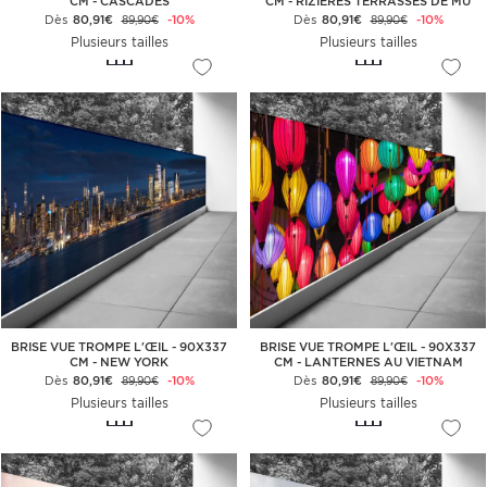
CM - CASCADES
CM - RIZIÈRES TERRASSES DE MU
CANG CHAI
Dès
80,91€
-10%
Dès
80,91€
-10%
89,90€
89,90€
Plusieurs tailles
Plusieurs tailles
BRISE VUE TROMPE L'ŒIL - 90X337
BRISE VUE TROMPE L'ŒIL - 90X337
CM - NEW YORK
CM - LANTERNES AU VIETNAM
Dès
80,91€
-10%
Dès
80,91€
-10%
89,90€
89,90€
Plusieurs tailles
Plusieurs tailles