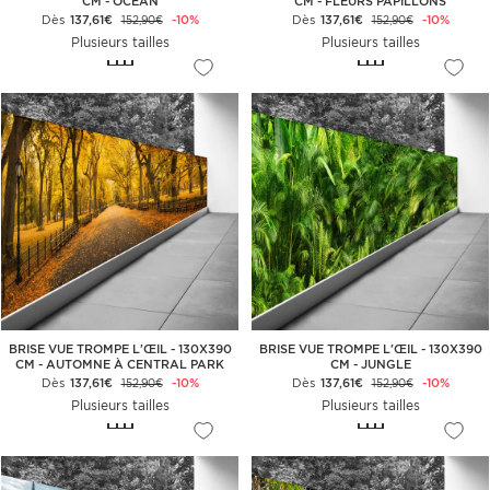
CM - OCÉAN
CM - FLEURS PAPILLONS
Dès
137,61€
-10%
Dès
137,61€
-10%
152,90€
152,90€
Plusieurs tailles
Plusieurs tailles
BRISE VUE TROMPE L'ŒIL - 130X390
BRISE VUE TROMPE L'ŒIL - 130X390
CM - AUTOMNE À CENTRAL PARK
CM - JUNGLE
Dès
137,61€
-10%
Dès
137,61€
-10%
152,90€
152,90€
Plusieurs tailles
Plusieurs tailles