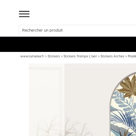
www.lumalea.fr
>
Stickers
>
Stickers Trompe L'oeil
>
Stickers Arches
>
Modè