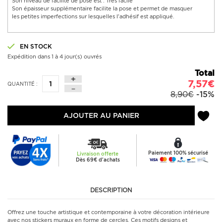
Son niveau de facilité de pose est : Très facile
Son épaisseur supplémentaire facilite la pose et permet de masquer
les petites imperfections sur lesquelles l'adhésif est appliqué.
EN STOCK
Expédition dans 1 à 4 jour(s) ouvrés
Total
7,57€
QUANTITÉ :
8,90€
-15%
AJOUTER AU PANIER
Paiement 100% sécurisé
Livraison offerte
Dès 69€ d'achats
DESCRIPTION
Offrez une touche artistique et contemporaine à votre décoration intérieure
avec nos stickers muraux en forme de cercles. Ces motifs designs et