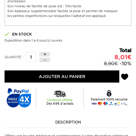
d'entretien.
Son niveau de facilité de pose est : Très facile
Son épaisseur supplémentaire facilite la pose et permet de masquer
les petites imperfections sur lesquelles l'adhésif est appliqué.
EN STOCK
Expédition dans 1 à 4 jour(s) ouvrés
Total
8,01€
QUANTITÉ :
8,90€
-10%
AJOUTER AU PANIER
Paiement 100% sécurisé
Livraison offerte
Dès 69€ d'achats
DESCRIPTION
Offrez une touche artistique et contemporaine à votre décoration intérieure