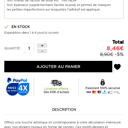
Son niveau de facilité de pose est : Très facile
Son épaisseur supplémentaire facilite la pose et permet de masquer
les petites imperfections sur lesquelles l'adhésif est appliqué.
EN STOCK
Expédition dans 1 à 4 jour(s) ouvrés
Total
8,46€
QUANTITÉ :
8,90€
-5%
AJOUTER AU PANIER
Paiement 100% sécurisé
Livraison offerte
Dès 69€ d'achats
DESCRIPTION
Offrez une touche artistique et contemporaine à votre décoration intérieure
avec nos stickers muraux en forme de cercles. Ces motifs designs et