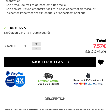
d'entretien.
Son niveau de facilité de pose est : Très facile
Son épaisseur supplémentaire facilite la pose et permet de masquer
les petites imperfections sur lesquelles l'adhésif est appliqué.
EN STOCK
Expédition dans 1 à 4 jour(s) ouvrés
Total
7,57€
QUANTITÉ :
8,90€
-15%
AJOUTER AU PANIER
Paiement 100% sécurisé
Livraison offerte
Dès 69€ d'achats
DESCRIPTION
Offrez une touche artistique et contemporaine à votre décoration intérieure