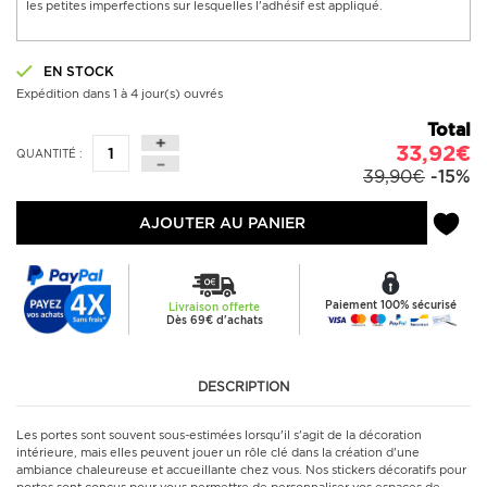
les petites imperfections sur lesquelles l'adhésif est appliqué.
EN STOCK
Expédition dans 1 à 4 jour(s) ouvrés
Total
33,92€
QUANTITÉ :
39,90€
-15%
AJOUTER AU PANIER
Paiement 100% sécurisé
Livraison offerte
Dès 69€ d'achats
DESCRIPTION
Les portes sont souvent sous-estimées lorsqu'il s'agit de la décoration
intérieure, mais elles peuvent jouer un rôle clé dans la création d'une
ambiance chaleureuse et accueillante chez vous. Nos stickers décoratifs pour