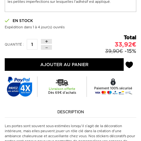
les petites imperfections sur lesquelles l'adhésif est appliqué.
EN STOCK
Expédition dans 1 à 4 jour(s) ouvrés
Total
33,92€
QUANTITÉ :
39,90€
-15%
AJOUTER AU PANIER
Paiement 100% sécurisé
Livraison offerte
Dès 69€ d'achats
DESCRIPTION
Les portes sont souvent sous-estimées lorsqu'il s'agit de la décoration
intérieure, mais elles peuvent jouer un rôle clé dans la création d'une
ambiance chaleureuse et accueillante chez vous. Nos stickers décoratifs pour