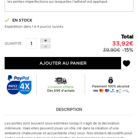
les petites imperfections sur lesquelles l'adhésif est appliqué.
EN STOCK
Expédition dans 1 à 4 jour(s) ouvrés
Total
33,92€
QUANTITÉ :
39,90€
-15%
AJOUTER AU PANIER
Paiement 100% sécurisé
Livraison offerte
Dès 69€ d'achats
DESCRIPTION
Les portes sont souvent sous-estimées lorsqu'il s'agit de la décoration
intérieure, mais elles peuvent jouer un rôle clé dans la création d'une
ambiance chaleureuse et accueillante chez vous. Nos stickers décoratifs pour