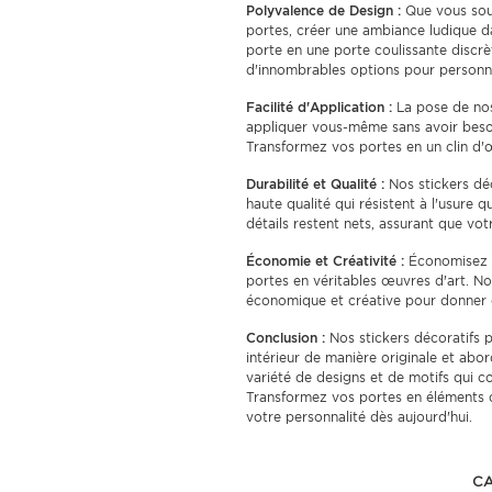
Polyvalence de Design :
Que vous souh
portes, créer une ambiance ludique 
porte en une porte coulissante discrè
d'innombrables options pour personna
Facilité d'Application :
La pose de nos 
appliquer vous-même sans avoir besoi
Transformez vos portes en un clin d'œ
Durabilité et Qualité :
Nos stickers déc
haute qualité qui résistent à l'usure q
détails restent nets, assurant que vo
Économie et Créativité :
Économisez s
portes en véritables œuvres d'art. Nos
économique et créative pour donner 
Conclusion :
Nos stickers décoratifs 
intérieur de manière originale et abo
variété de designs et de motifs qui 
Transformez vos portes en éléments de
votre personnalité dès aujourd'hui.
CA