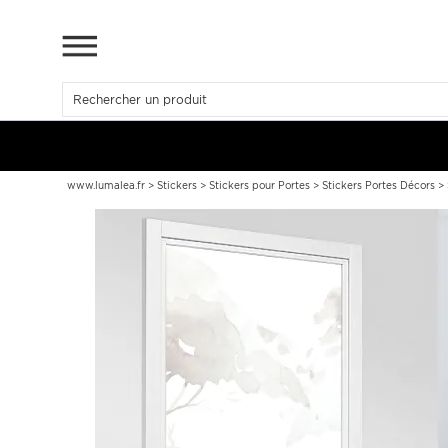
www.lumalea.fr
>
Stickers
>
Stickers pour Portes
>
Stickers Portes Décors
>