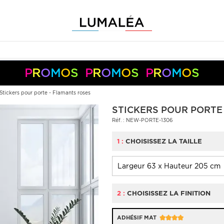
P
R
O
M
O
S
P
R
O
M
O
S
P
R
O
M
O
S
-10%
-5%
en
+
+
dès
50€
150€
code :
S05050
S10150
Pay
Pal
Stickers pour porte - Flamants roses
STICKERS POUR PORTE
Réf. : NEW-PORTE-1306
1 :
CHOISISSEZ LA TAILLE
2 :
CHOISISSEZ LA FINITION
ADHÉSIF MAT