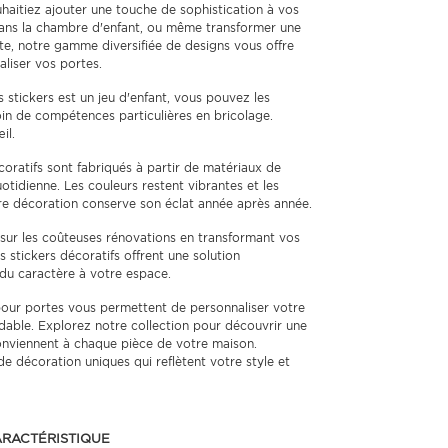
aitiez ajouter une touche de sophistication à vos
dans la chambre d'enfant, ou même transformer une
te, notre gamme diversifiée de designs vous offre
liser vos portes.
stickers est un jeu d'enfant, vous pouvez les
n de compétences particulières en bricolage.
il.
oratifs sont fabriqués à partir de matériaux de
uotidienne. Les couleurs restent vibrantes et les
tre décoration conserve son éclat année après année.
ur les coûteuses rénovations en transformant vos
 stickers décoratifs offrent une solution
du caractère à votre espace.
pour portes vous permettent de personnaliser votre
rdable. Explorez notre collection pour découvrir une
conviennent à chaque pièce de votre maison.
 décoration uniques qui reflètent votre style et
RACTÉRISTIQUE