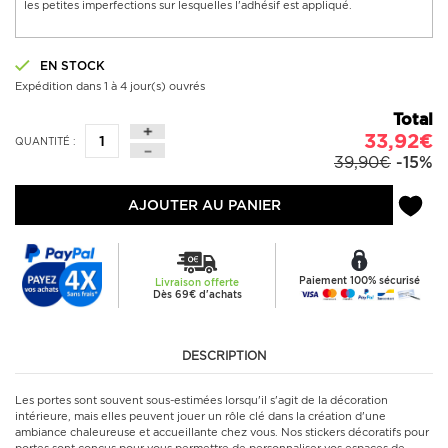
les petites imperfections sur lesquelles l'adhésif est appliqué.
EN STOCK
Expédition dans 1 à 4 jour(s) ouvrés
Total
33,92€
QUANTITÉ :
39,90€
-15%
AJOUTER AU PANIER
Paiement 100% sécurisé
Livraison offerte
Dès 69€ d'achats
DESCRIPTION
Les portes sont souvent sous-estimées lorsqu'il s'agit de la décoration
intérieure, mais elles peuvent jouer un rôle clé dans la création d'une
ambiance chaleureuse et accueillante chez vous. Nos stickers décoratifs pour