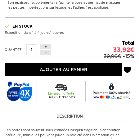
Son épaisseur supplémentaire facilite la pose et permet de masquer
les petites imperfections sur lesquelles l'adhésif est appliqué.
EN STOCK
Expédition dans 1 à 4 jour(s) ouvrés
Total
33,92€
QUANTITÉ :
39,90€
-15%
AJOUTER AU PANIER
Paiement 100% sécurisé
Livraison offerte
Dès 69€ d'achats
DESCRIPTION
Les portes sont souvent sous-estimées lorsqu'il s'agit de la décoration
intérieure, mais elles peuvent jouer un rôle clé dans la création d'une