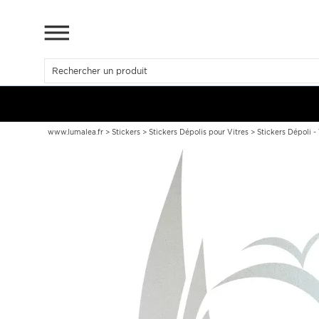
www.lumalea.fr
>
Stickers
>
Stickers Dépolis pour Vitres
>
Stickers Dépoli - 