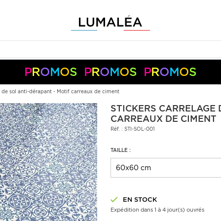
P
R
O
M
O
S
P
R
O
M
O
S
P
R
O
M
O
S
-10%
-5%
+
+
50€
150€
S05050
S10150
Pay
Pal
e de sol anti-dérapant - Motif carreaux de ciment
STICKERS CARRELAGE D
CARREAUX DE CIMENT
Réf. : STI-SOL-001
TAILLE :
EN STOCK
Expédition dans 1 à 4 jour(s) ouvrés