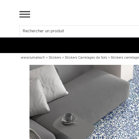
www.lumalea.fr
>
Stickers
>
Stickers Carrelages de Sols
>
Stickers carrelag