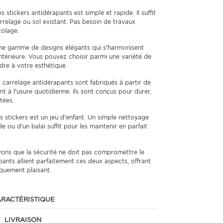
s stickers antidérapants est simple et rapide. Il suffit
arrelage ou sol existant. Pas besoin de travaux
olage.
e gamme de designs élégants qui s'harmonisent
intérieure. Vous pouvez choisir parmi une variété de
dre à votre esthétique.
 carrelage antidérapants sont fabriqués à partir de
nt à l'usure quotidienne. Ils sont conçus pour durer,
tées.
s stickers est un jeu d'enfant. Un simple nettoyage
de ou d'un balai suffit pour les maintenir en parfait
ons que la sécurité ne doit pas compromettre le
pants allient parfaitement ces deux aspects, offrant
iquement plaisant.
RACTÉRISTIQUE
LIVRAISON