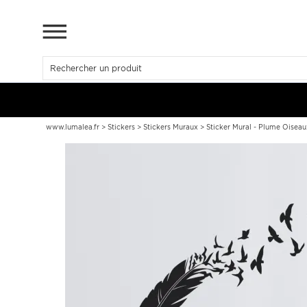
www.lumalea.fr
>
Stickers
>
Stickers Muraux
>
Sticker Mural - Plume Oiseau