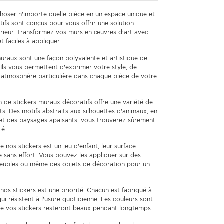
oser n'importe quelle pièce en un espace unique et
tifs sont conçus pour vous offrir une solution
térieur. Transformez vos murs en œuvres d'art avec
t faciles à appliquer.
uraux sont une façon polyvalente et artistique de
 Ils vous permettent d'exprimer votre style, de
e atmosphère particulière dans chaque pièce de votre
 de stickers muraux décoratifs offre une variété de
s. Des motifs abstraits aux silhouettes d'animaux, en
s et des paysages apaisants, vous trouverez sûrement
té.
e nos stickers est un jeu d'enfant, leur surface
 sans effort. Vous pouvez les appliquer sur des
 meubles ou même des objets de décoration pour un
nos stickers est une priorité. Chacun est fabriqué à
ui résistent à l'usure quotidienne. Les couleurs sont
que vos stickers resteront beaux pendant longtemps.