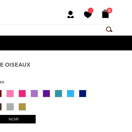
0
ME OISEAUX
KER
NOIR