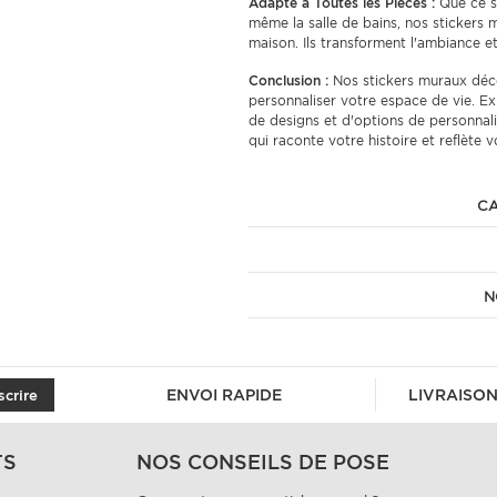
Adapté à Toutes les Pièces :
Que ce so
même la salle de bains, nos stickers 
maison. Ils transforment l'ambiance e
Conclusion :
Nos stickers muraux déco
personnaliser votre espace de vie. Ex
de designs et d'options de personnali
qui raconte votre histoire et reflète v
CA
N
ENVOI RAPIDE
LIVRAISON
scrire
TS
NOS CONSEILS DE POSE