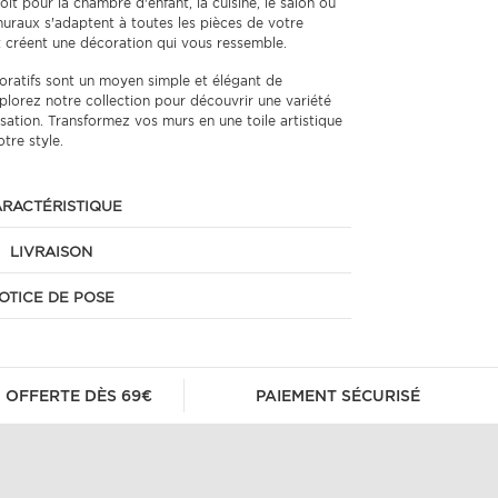
it pour la chambre d'enfant, la cuisine, le salon ou
muraux s'adaptent à toutes les pièces de votre
t créent une décoration qui vous ressemble.
ratifs sont un moyen simple et élégant de
plorez notre collection pour découvrir une variété
sation. Transformez vos murs en une toile artistique
otre style.
RACTÉRISTIQUE
LIVRAISON
OTICE DE POSE
 OFFERTE DÈS 69€
PAIEMENT SÉCURISÉ