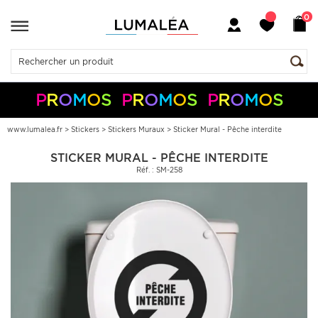
0
P
R
O
M
O
S
P
R
O
M
O
S
P
R
O
M
O
S
-10%
-5%
+
+
50€
150€
S05050
S10150
Pay
Pal
www.lumalea.fr
>
Stickers
>
Stickers Muraux
>
Sticker Mural - Pêche interdite
STICKER MURAL - PÊCHE INTERDITE
Réf. : SM-258