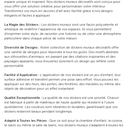
espace unique et inspirant. Nos stickers muraux décoratifs sont conçus pour
vous offrir une solution créative pour personnaliser votre intérieur.
Transformez vos murs en œuvres d'art avec facilité grâce à nos designs
élégants et faciles à appliquer.
La Magie des Stickers :
Les stickers muraux sont une façon polyvalente et
artistique de redéfinir l'apparence de vos espaces. Ils vous permettent
d'exprimer votre style, de raconter une histoire ou de créer une atmosphère
particulière dans chaque pièce de votre maison.
Diversité de Designs :
Notre collection de stickers muraux décoratifs offre
une variété de designs pour répondre à tous les goûts. Des motifs abstraits
aux silhouettes d'animaux, en passant par des citations inspirantes et des
paysages apaisants, vous trouverez sûrement un design qui reflète votre
personnalité.
Facilité d'Application :
L'application de nos stickers est un jeu d'enfant, leur
surface adhésive et transfert permet une pose sans effort. Vous pouvez les
appliquer sur des murs, des portes, des fenêtres, des meubles ou même des
objets de décoration pour un effet instantané.
Qualité Exceptionnelle :
La qualité de nos stickers est une priorité. Chacun
est fabriqué à partir de matériaux de haute qualité qui résistent à l'usure
quotidienne. Les couleurs sont vibrantes et durables, garantissant que vos
stickers resteront beaux pendant longtemps.
Adapté à Toutes les Pièces :
Que ce soit pour la chambre d'enfant, la cuisine,
le salon ou même la salle de bains, nos stickers muraux s'adaptent à toutes les