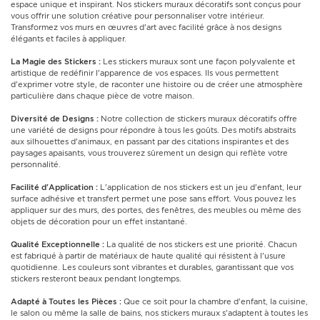
espace unique et inspirant. Nos stickers muraux décoratifs sont conçus pour
vous offrir une solution créative pour personnaliser votre intérieur.
Transformez vos murs en œuvres d'art avec facilité grâce à nos designs
élégants et faciles à appliquer.
La Magie des Stickers :
Les stickers muraux sont une façon polyvalente et
artistique de redéfinir l'apparence de vos espaces. Ils vous permettent
d'exprimer votre style, de raconter une histoire ou de créer une atmosphère
particulière dans chaque pièce de votre maison.
Diversité de Designs :
Notre collection de stickers muraux décoratifs offre
une variété de designs pour répondre à tous les goûts. Des motifs abstraits
aux silhouettes d'animaux, en passant par des citations inspirantes et des
paysages apaisants, vous trouverez sûrement un design qui reflète votre
personnalité.
Facilité d'Application :
L'application de nos stickers est un jeu d'enfant, leur
surface adhésive et transfert permet une pose sans effort. Vous pouvez les
appliquer sur des murs, des portes, des fenêtres, des meubles ou même des
objets de décoration pour un effet instantané.
Qualité Exceptionnelle :
La qualité de nos stickers est une priorité. Chacun
est fabriqué à partir de matériaux de haute qualité qui résistent à l'usure
quotidienne. Les couleurs sont vibrantes et durables, garantissant que vos
stickers resteront beaux pendant longtemps.
Adapté à Toutes les Pièces :
Que ce soit pour la chambre d'enfant, la cuisine,
le salon ou même la salle de bains, nos stickers muraux s'adaptent à toutes les