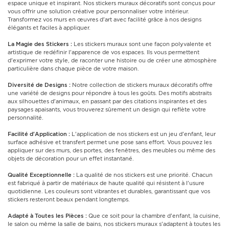
espace unique et inspirant. Nos stickers muraux décoratifs sont conçus pour
vous offrir une solution créative pour personnaliser votre intérieur.
Transformez vos murs en œuvres d'art avec facilité grâce à nos designs
élégants et faciles à appliquer.
La Magie des Stickers :
Les stickers muraux sont une façon polyvalente et
artistique de redéfinir l'apparence de vos espaces. Ils vous permettent
d'exprimer votre style, de raconter une histoire ou de créer une atmosphère
particulière dans chaque pièce de votre maison.
Diversité de Designs :
Notre collection de stickers muraux décoratifs offre
une variété de designs pour répondre à tous les goûts. Des motifs abstraits
aux silhouettes d'animaux, en passant par des citations inspirantes et des
paysages apaisants, vous trouverez sûrement un design qui reflète votre
personnalité.
Facilité d'Application :
L'application de nos stickers est un jeu d'enfant, leur
surface adhésive et transfert permet une pose sans effort. Vous pouvez les
appliquer sur des murs, des portes, des fenêtres, des meubles ou même des
objets de décoration pour un effet instantané.
Qualité Exceptionnelle :
La qualité de nos stickers est une priorité. Chacun
est fabriqué à partir de matériaux de haute qualité qui résistent à l'usure
quotidienne. Les couleurs sont vibrantes et durables, garantissant que vos
stickers resteront beaux pendant longtemps.
Adapté à Toutes les Pièces :
Que ce soit pour la chambre d'enfant, la cuisine,
le salon ou même la salle de bains, nos stickers muraux s'adaptent à toutes les