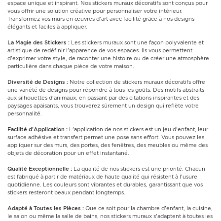
espace unique et inspirant. Nos stickers muraux décoratifs sont conçus pour
vous offrir une solution créative pour personnaliser votre intérieur.
Transformez vos murs en œuvres d'art avec facilité grâce à nos designs
élégants et faciles à appliquer.
La Magie des Stickers :
Les stickers muraux sont une façon polyvalente et
artistique de redéfinir l'apparence de vos espaces. Ils vous permettent
d'exprimer votre style, de raconter une histoire ou de créer une atmosphère
particulière dans chaque pièce de votre maison.
Diversité de Designs :
Notre collection de stickers muraux décoratifs offre
une variété de designs pour répondre à tous les goûts. Des motifs abstraits
aux silhouettes d'animaux, en passant par des citations inspirantes et des
paysages apaisants, vous trouverez sûrement un design qui reflète votre
personnalité.
Facilité d'Application :
L'application de nos stickers est un jeu d'enfant, leur
surface adhésive et transfert permet une pose sans effort. Vous pouvez les
appliquer sur des murs, des portes, des fenêtres, des meubles ou même des
objets de décoration pour un effet instantané.
Qualité Exceptionnelle :
La qualité de nos stickers est une priorité. Chacun
est fabriqué à partir de matériaux de haute qualité qui résistent à l'usure
quotidienne. Les couleurs sont vibrantes et durables, garantissant que vos
stickers resteront beaux pendant longtemps.
Adapté à Toutes les Pièces :
Que ce soit pour la chambre d'enfant, la cuisine,
le salon ou même la salle de bains, nos stickers muraux s'adaptent à toutes les