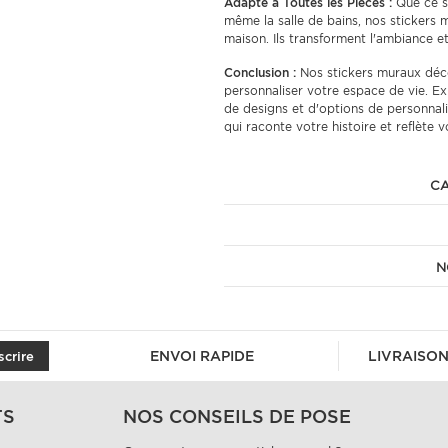
Adapté à Toutes les Pièces :
Que ce so
même la salle de bains, nos stickers 
maison. Ils transforment l'ambiance e
Conclusion :
Nos stickers muraux déco
personnaliser votre espace de vie. Ex
de designs et d'options de personnali
qui raconte votre histoire et reflète v
CA
N
ENVOI RAPIDE
LIVRAISON
scrire
TS
NOS CONSEILS DE POSE