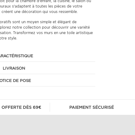
it pour la chambre d'enfant, la cuisine, le salon ou
muraux s'adaptent à toutes les pièces de votre
t créent une décoration qui vous ressemble.
ratifs sont un moyen simple et élégant de
plorez notre collection pour découvrir une variété
sation. Transformez vos murs en une toile artistique
otre style.
RACTÉRISTIQUE
LIVRAISON
OTICE DE POSE
 OFFERTE DÈS 69€
PAIEMENT SÉCURISÉ