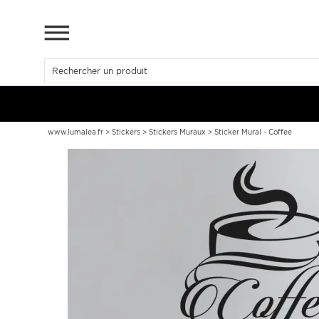
www.lumalea.fr
>
Stickers
>
Stickers Muraux
>
Sticker Mural - Coffee