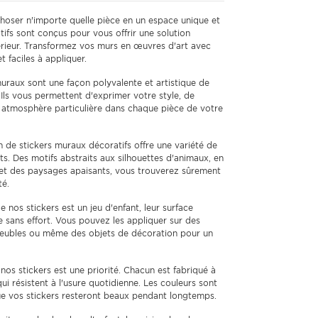
oser n'importe quelle pièce en un espace unique et
tifs sont conçus pour vous offrir une solution
térieur. Transformez vos murs en œuvres d'art avec
t faciles à appliquer.
uraux sont une façon polyvalente et artistique de
 Ils vous permettent d'exprimer votre style, de
e atmosphère particulière dans chaque pièce de votre
 de stickers muraux décoratifs offre une variété de
s. Des motifs abstraits aux silhouettes d'animaux, en
s et des paysages apaisants, vous trouverez sûrement
té.
e nos stickers est un jeu d'enfant, leur surface
 sans effort. Vous pouvez les appliquer sur des
 meubles ou même des objets de décoration pour un
nos stickers est une priorité. Chacun est fabriqué à
ui résistent à l'usure quotidienne. Les couleurs sont
que vos stickers resteront beaux pendant longtemps.