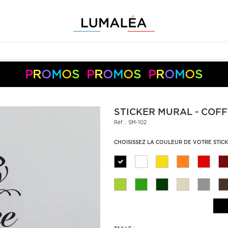
P
R
O
M
O
S
P
R
O
M
O
S
P
R
O
M
O
S
-10%
-5%
+
+
50€
150€
S05050
S10150
Pay
Pal
STICKER MURAL - COF
Réf. : SM-102
CHOISISSEZ LA COULEUR DE VOTRE STIC