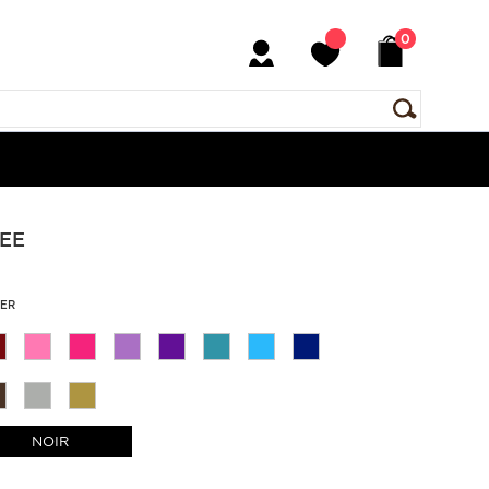
0
FEE
KER
NOIR