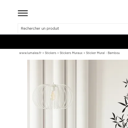
www.lumalea.fr
>
Stickers
>
Stickers Muraux
>
Sticker Mural - Bambou