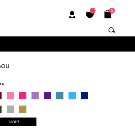
0
BOU
KER
NOIR