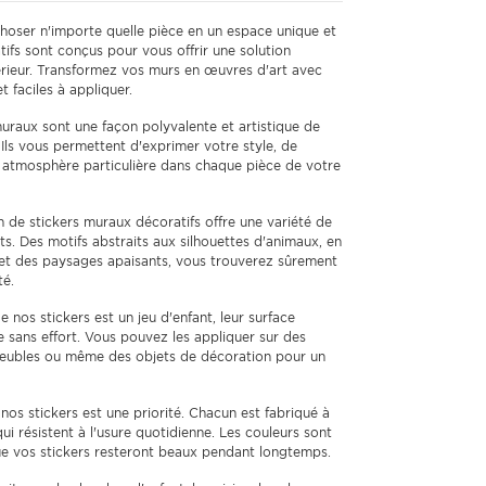
oser n'importe quelle pièce en un espace unique et
tifs sont conçus pour vous offrir une solution
térieur. Transformez vos murs en œuvres d'art avec
t faciles à appliquer.
uraux sont une façon polyvalente et artistique de
 Ils vous permettent d'exprimer votre style, de
e atmosphère particulière dans chaque pièce de votre
 de stickers muraux décoratifs offre une variété de
s. Des motifs abstraits aux silhouettes d'animaux, en
s et des paysages apaisants, vous trouverez sûrement
té.
e nos stickers est un jeu d'enfant, leur surface
 sans effort. Vous pouvez les appliquer sur des
 meubles ou même des objets de décoration pour un
nos stickers est une priorité. Chacun est fabriqué à
ui résistent à l'usure quotidienne. Les couleurs sont
que vos stickers resteront beaux pendant longtemps.