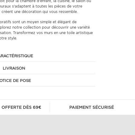
it pour la chambre d'enfant, la cuisine, le salon ou
muraux s'adaptent à toutes les pièces de votre
t créent une décoration qui vous ressemble.
ratifs sont un moyen simple et élégant de
plorez notre collection pour découvrir une variété
sation. Transformez vos murs en une toile artistique
otre style.
RACTÉRISTIQUE
LIVRAISON
OTICE DE POSE
 OFFERTE DÈS 69€
PAIEMENT SÉCURISÉ