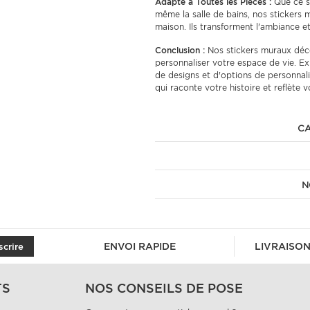
Adapté à Toutes les Pièces :
Que ce so
même la salle de bains, nos stickers 
maison. Ils transforment l'ambiance e
Conclusion :
Nos stickers muraux déco
personnaliser votre espace de vie. Ex
de designs et d'options de personnali
qui raconte votre histoire et reflète v
CA
N
ENVOI RAPIDE
LIVRAISON
scrire
TS
NOS CONSEILS DE POSE