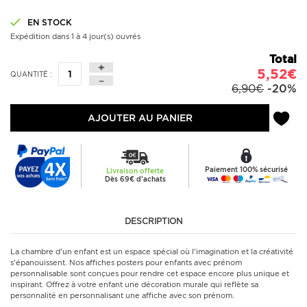
EN STOCK
Expédition dans 1 à 4 jour(s) ouvrés
Total
5,52€
QUANTITÉ :
6,90€
-20%
AJOUTER AU PANIER
Paiement 100% sécurisé
Livraison offerte
Dès 69€ d'achats
DESCRIPTION
La chambre d'un enfant est un espace spécial où l'imagination et la créativité
s'épanouissent. Nos affiches posters pour enfants avec prénom
personnalisable sont conçues pour rendre cet espace encore plus unique et
inspirant. Offrez à votre enfant une décoration murale qui reflète sa
personnalité en personnalisant une affiche avec son prénom.