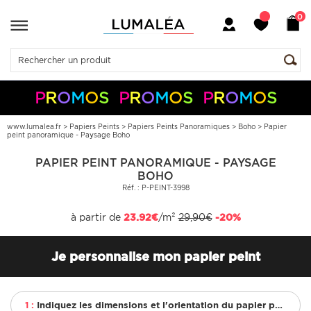
0
P
R
O
M
O
S
P
R
O
M
O
S
P
R
O
M
O
S
-10%
-5%
+
+
50€
150€
S05050
S10150
Pay
Pal
www.lumalea.fr
>
Papiers Peints
>
Papiers Peints Panoramiques
>
Boho
>
Papier
peint panoramique - Paysage Boho
PAPIER PEINT PANORAMIQUE - PAYSAGE
BOHO
Réf. : P-PEINT-3998
à partir de
23.92€
/m²
29,90€
-20%
Je personnalise mon papier peint
1 :
Indiquez les dimensions et l'orientation du papier peint