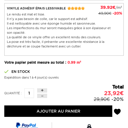
39.92€
/m²
VINYLE ADHÉSIF ÉPAIS LESSIVABLE
49,90€
-20%
Le rendu est mat et lisse.
Il n'y a pas besoin de colle, car le support est adhésif.
Il est nettoyable avec une éponge humide et savonneuse.
Les imperfections du mur seront masquées grâce à son épaisseur et
son opacité.
La qualité de ce vinyle offre un excellent rendu des couleurs.
La pose est très facile, il présente une excellente résistance à la
déchirure et se coupe facilement avec un cutter.
Votre papier peint mesure au total :
0.99 m²
EN STOCK
Expédition dans 1 à 4 jour(s) ouvrés
Total
23,92€
QUANTITÉ :
29,90€
-20%
AJOUTER AU PANIER