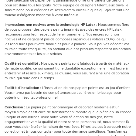
notre sélection de papier peint panoramique offre une variété de designs
pour satisfaire tous les goûts. Notre équipe de designers talentueux travaille
sans relâche pour créer des œuvres d'art murales uniques qui ajouteront une
touche d'élégance moderne à votre intérieur.
Impressions non nocives avec la technologie HP Latex :
Nous sommes fiers
de vous proposer des papiers peints imprimés avec des encres HP Latex,
reconnues pour leur respect de l'environnement. Nos encres sont non
nocives et ne dégagent pas de composés organiques volatils (COV), ce qui
les rend sûres pour votre famille et pour la planète. Vous pouvez décorer vos
murs en toute tranquillité, en sachant que nos produits respectent les normes
environnementales les plus strictes.
Qualité et durabilité :
Nos papiers peints sont fabriqués à partir de matériaux
de haute qualité, ce qui garantit une durabilité exceptionnelle. Il est facile à
entretenir et résiste aux marques d'usure, vous assurant ainsi une décoration
murale qui dure dans le temps.
Facilité d'installation :
L'installation de nos papiers peints est un jeu d'enfant.
Vous n'avez pas besoin de compétences particulières en bricolage pour
obtenir un résultat professionnel.
Conclusion :
Le papier peint panoramique et décoratif moderne est un
moyen simple et efficace de transformer n'importe quelle pièce en un espace
unique et accueillant. Avec notre vaste sélection de designs, notre
engagement envers la qualité et notre service personnalisé, nous sommes là
pour vous aider à créer la maison de vos rêves. N'hésitez pas à parcourir notre
collection et à nous contacter pour toute demande spécifique. Transformez