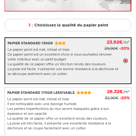
3 :
Choisissez la qualité du papier peint
23.92€
/m²
PAPIER STANDARD 130GR
29,90€
-20%
Le papier peint est mat, intissé et lisse.
Ce papier peint est un excellent choix si vous souhaitez rénover
votre intérieur avec un petit budget.
La qualité de ce papier offre un très bon rendu des couleurs.
La pose est facile, il présente une bonne résistance à la déchirure et
se découpe aisément avec un cutter.
26.32€
/m²
PAPIER STANDARD 170GR LESSIVABLE
32,90€
-20%
Le papier peint est mat, intissé et lisse.
Il est nettoyable avec une éponge humide.
Les petites imperfections du mur seront masquées grâce à son
épaisseur et son opacité.
La qualité de ce papier offre un excellent rendu des couleurs.
La pose est très facile, il présente une excellente résistance à la
déchirure et se coupe facilement avec un cutter.