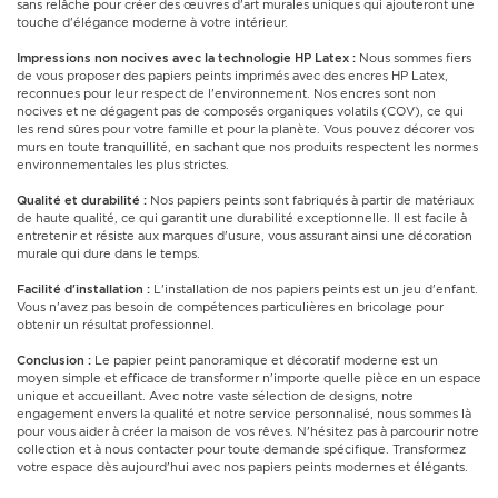
sans relâche pour créer des œuvres d'art murales uniques qui ajouteront une
touche d'élégance moderne à votre intérieur.
Impressions non nocives avec la technologie HP Latex :
Nous sommes fiers
de vous proposer des papiers peints imprimés avec des encres HP Latex,
reconnues pour leur respect de l'environnement. Nos encres sont non
nocives et ne dégagent pas de composés organiques volatils (COV), ce qui
les rend sûres pour votre famille et pour la planète. Vous pouvez décorer vos
murs en toute tranquillité, en sachant que nos produits respectent les normes
environnementales les plus strictes.
Qualité et durabilité :
Nos papiers peints sont fabriqués à partir de matériaux
de haute qualité, ce qui garantit une durabilité exceptionnelle. Il est facile à
entretenir et résiste aux marques d'usure, vous assurant ainsi une décoration
murale qui dure dans le temps.
Facilité d'installation :
L'installation de nos papiers peints est un jeu d'enfant.
Vous n'avez pas besoin de compétences particulières en bricolage pour
obtenir un résultat professionnel.
Conclusion :
Le papier peint panoramique et décoratif moderne est un
moyen simple et efficace de transformer n'importe quelle pièce en un espace
unique et accueillant. Avec notre vaste sélection de designs, notre
engagement envers la qualité et notre service personnalisé, nous sommes là
pour vous aider à créer la maison de vos rêves. N'hésitez pas à parcourir notre
collection et à nous contacter pour toute demande spécifique. Transformez
votre espace dès aujourd'hui avec nos papiers peints modernes et élégants.