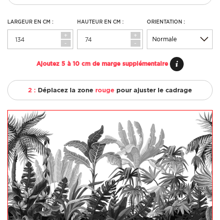
LARGEUR EN CM :
HAUTEUR EN CM :
ORIENTATION :
+
+
-
-
Ajoutez 5 à 10 cm de marge supplémentaire
2 :
Déplacez la zone
rouge
pour ajuster le cadrage