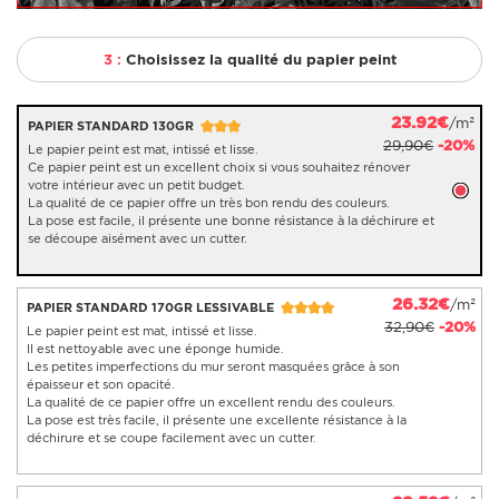
3 :
Choisissez la qualité du papier peint
23.92€
/m²
PAPIER STANDARD 130GR
29,90€
-20%
Le papier peint est mat, intissé et lisse.
Ce papier peint est un excellent choix si vous souhaitez rénover
votre intérieur avec un petit budget.
La qualité de ce papier offre un très bon rendu des couleurs.
La pose est facile, il présente une bonne résistance à la déchirure et
se découpe aisément avec un cutter.
26.32€
/m²
PAPIER STANDARD 170GR LESSIVABLE
32,90€
-20%
Le papier peint est mat, intissé et lisse.
Il est nettoyable avec une éponge humide.
Les petites imperfections du mur seront masquées grâce à son
épaisseur et son opacité.
La qualité de ce papier offre un excellent rendu des couleurs.
La pose est très facile, il présente une excellente résistance à la
déchirure et se coupe facilement avec un cutter.