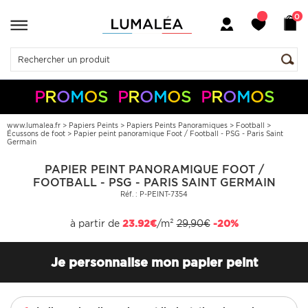
0
P
R
O
M
O
S
P
R
O
M
O
S
P
R
O
M
O
S
-10%
-5%
en
+
+
dès
50€
150€
code :
S05050
S10150
Pay
Pal
www.lumalea.fr
>
Papiers Peints
>
Papiers Peints Panoramiques
>
Football
>
Écussons de foot
>
Papier peint panoramique Foot / Football - PSG - Paris Saint
Germain
PAPIER PEINT PANORAMIQUE FOOT /
FOOTBALL - PSG - PARIS SAINT GERMAIN
Réf. : P-PEINT-7354
à partir de
23.92€
/m²
29,90€
-20%
Je personnalise mon papier peint