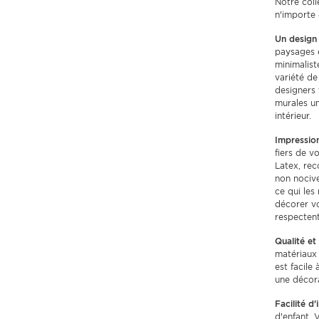
Notre coll
n'importe 
Un design
paysages e
minimalist
variété de
designers 
murales u
intérieur.
Impression
fiers de v
Latex, rec
non nociv
ce qui les
décorer vo
respectent
Qualité et 
matériaux 
est facile
une décora
Facilité d'i
d'enfant. 