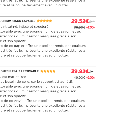
est très facile, il présente une excellente résistance à
rure et se coupe facilement avec un cutter.
29.52€
PREMIUM 185GR LAVABLE
/m²
int satiné, intissé et structuré.
36,90€
-20%
nettoyable avec une éponge humide et savonneuse.
erfections du mur seront masquées grâce à son
r et son opacité.
té de ce papier offre un excellent rendu des couleurs.
est très facile, il présente une excellente résistance à
rure et se coupe facilement avec un cutter.
39.92€
ADHÉSIF ÉPAIS LESSIVABLE
/m²
 est mat et lisse.
49,90€
-20%
 pas besoin de colle, car le support est adhésif.
nettoyable avec une éponge humide et savonneuse.
erfections du mur seront masquées grâce à son
r et son opacité.
té de ce vinyle offre un excellent rendu des couleurs.
est très facile, il présente une excellente résistance à
rure et se coupe facilement avec un cutter.