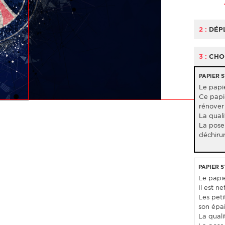
2 :
DÉP
3 :
CHOI
PAPIER 
Le papie
Ce papie
rénover 
La quali
La pose 
déchiru
PAPIER 
Le papier
Il est 
Les pet
son épai
La quali