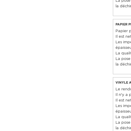
La pose 
la déchi
PAPIER 
Papier pe
Il est 
Les imp
épaisseu
La quali
La pose 
la déchi
VINYLE 
Le rendu
Il n'y a
Il est 
Les imp
épaisseu
La quali
La pose 
la déchi