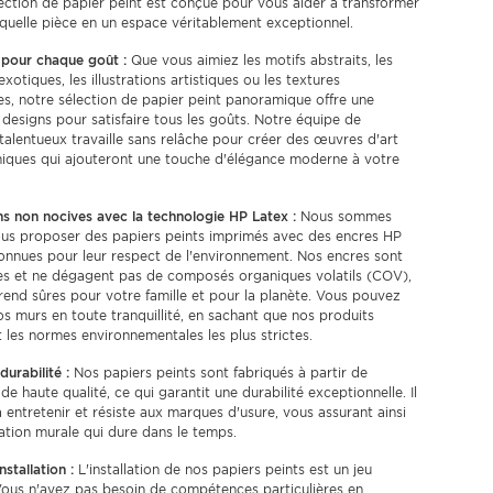
ection de papier peint est conçue pour vous aider à transformer
quelle pièce en un espace véritablement exceptionnel.
 pour chaque goût :
Que vous aimiez les motifs abstraits, les
xotiques, les illustrations artistiques ou les textures
es, notre sélection de papier peint panoramique offre une
 designs pour satisfaire tous les goûts. Notre équipe de
talentueux travaille sans relâche pour créer des œuvres d'art
niques qui ajouteront une touche d'élégance moderne à votre
s non nocives avec la technologie HP Latex :
Nous sommes
ous proposer des papiers peints imprimés avec des encres HP
onnues pour leur respect de l'environnement. Nos encres sont
es et ne dégagent pas de composés organiques volatils (COV),
 rend sûres pour votre famille et pour la planète. Vous pouvez
s murs en toute tranquillité, en sachant que nos produits
 les normes environnementales les plus strictes.
durabilité :
Nos papiers peints sont fabriqués à partir de
de haute qualité, ce qui garantit une durabilité exceptionnelle. Il
 à entretenir et résiste aux marques d'usure, vous assurant ainsi
tion murale qui dure dans le temps.
nstallation :
L'installation de nos papiers peints est un jeu
Vous n'avez pas besoin de compétences particulières en