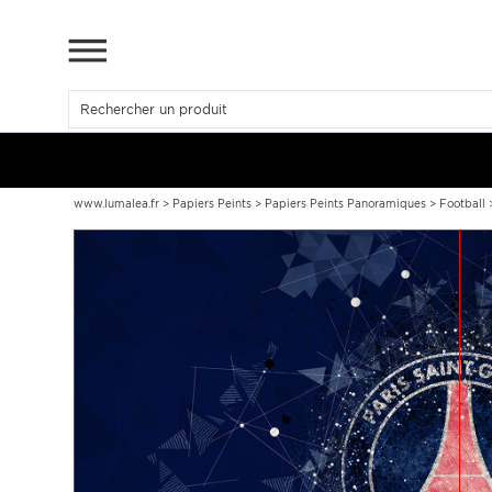
www.lumalea.fr
>
Papiers Peints
>
Papiers Peints Panoramiques
>
Football