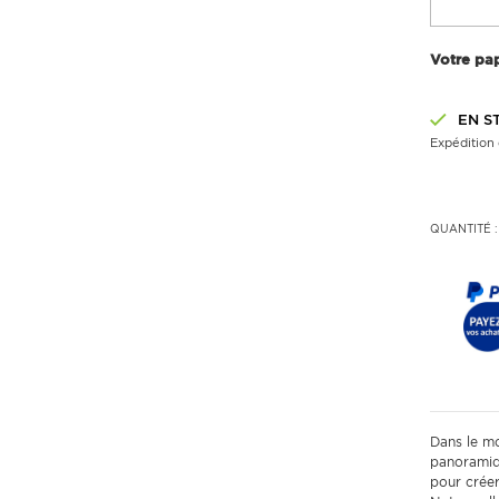
Votre pap
EN S
Expédition 
QUANTITÉ :
Dans le mo
panoramiq
pour crée