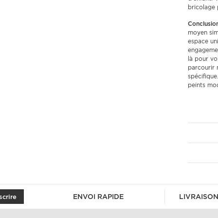
bricolage 
Conclusion
moyen simp
espace uni
engagement
là pour vo
parcourir 
spécifique
peints mod
ENVOI RAPIDE
LIVRAISON
scrire