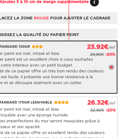
Ajoutez 5 à 10 cm de marge supplémentaire
LACEZ LA ZONE
ROUGE
POUR AJUSTER LE CADRAGE
SISSEZ LA QUALITÉ DU PAPIER PEINT
23.92€
STANDARD 130GR
/m²
r peint est mat, intissé et lisse.
29,90€
-20%
r peint est un excellent choix si vous souhaitez
votre intérieur avec un petit budget.
té de ce papier offre un très bon rendu des couleurs.
est facile, il présente une bonne résistance à la
re et se découpe aisément avec un cutter.
26.32€
STANDARD 170GR LESSIVABLE
/m²
 peint est mat, intissé et lisse.
32,90€
-20%
nettoyable avec une éponge humide.
ites imperfections du mur seront masquées grâce à
sseur et son opacité.
té de ce papier offre un excellent rendu des couleurs.