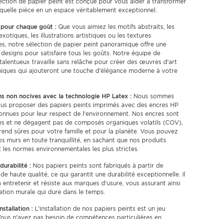
ection de papier peint est conçue pour vous aider à transformer
quelle pièce en un espace véritablement exceptionnel.
 pour chaque goût :
Que vous aimiez les motifs abstraits, les
xotiques, les illustrations artistiques ou les textures
es, notre sélection de papier peint panoramique offre une
 designs pour satisfaire tous les goûts. Notre équipe de
talentueux travaille sans relâche pour créer des œuvres d'art
niques qui ajouteront une touche d'élégance moderne à votre
s non nocives avec la technologie HP Latex :
Nous sommes
ous proposer des papiers peints imprimés avec des encres HP
onnues pour leur respect de l'environnement. Nos encres sont
es et ne dégagent pas de composés organiques volatils (COV),
 rend sûres pour votre famille et pour la planète. Vous pouvez
s murs en toute tranquillité, en sachant que nos produits
 les normes environnementales les plus strictes.
durabilité :
Nos papiers peints sont fabriqués à partir de
de haute qualité, ce qui garantit une durabilité exceptionnelle. Il
 à entretenir et résiste aux marques d'usure, vous assurant ainsi
tion murale qui dure dans le temps.
nstallation :
L'installation de nos papiers peints est un jeu
Vous n'avez pas besoin de compétences particulières en