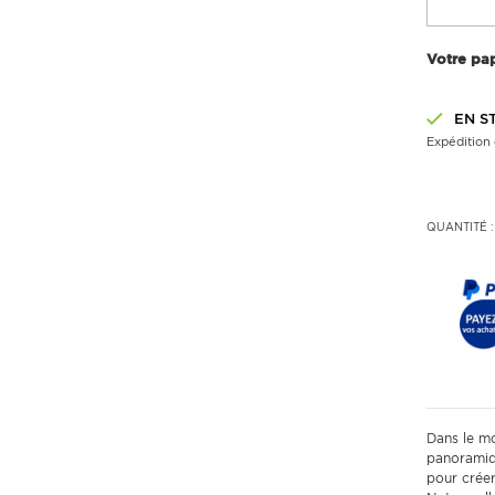
Votre pap
EN S
Expédition 
QUANTITÉ :
Dans le mo
panoramiq
pour crée