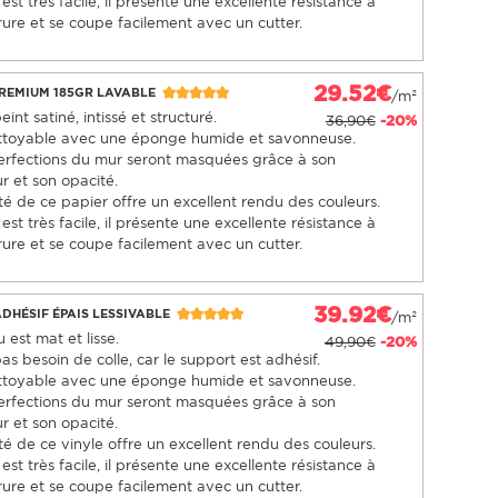
est très facile, il présente une excellente résistance à
rure et se coupe facilement avec un cutter.
29.52€
PREMIUM 185GR LAVABLE
/m²
int satiné, intissé et structuré.
36,90€
-20%
nettoyable avec une éponge humide et savonneuse.
erfections du mur seront masquées grâce à son
r et son opacité.
té de ce papier offre un excellent rendu des couleurs.
est très facile, il présente une excellente résistance à
rure et se coupe facilement avec un cutter.
39.92€
ADHÉSIF ÉPAIS LESSIVABLE
/m²
 est mat et lisse.
49,90€
-20%
 pas besoin de colle, car le support est adhésif.
nettoyable avec une éponge humide et savonneuse.
erfections du mur seront masquées grâce à son
r et son opacité.
té de ce vinyle offre un excellent rendu des couleurs.
est très facile, il présente une excellente résistance à
rure et se coupe facilement avec un cutter.