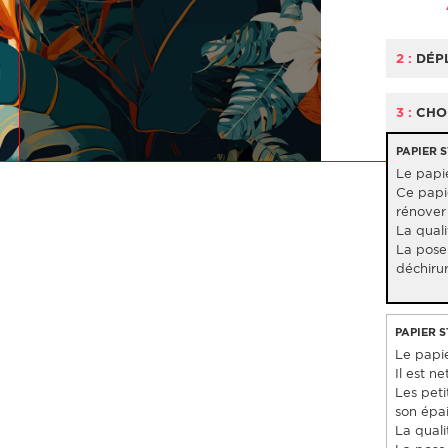
2 :
DÉP
3 :
CHOI
PAPIER 
Le papie
Ce papie
rénover 
La quali
La pose 
déchiru
PAPIER 
Le papier
Il est 
Les pet
son épai
La quali