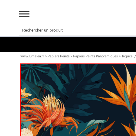
www.lumalea.fr
>
Papiers Peints
>
Papiers Peints Panoramiques
>
Tropical 