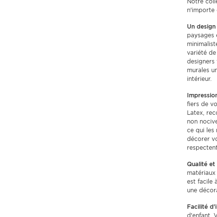
Notre coll
n'importe 
Un design
paysages e
minimalist
variété de
designers 
murales u
intérieur.
Impression
fiers de v
Latex, rec
non nociv
ce qui les
décorer vo
respectent
Qualité et 
matériaux 
est facile
une décora
Facilité d'i
d'enfant. 