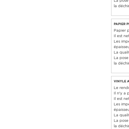
La pose 
la déchi
PAPIER 
Papier pe
Il est 
Les imp
épaisseu
La quali
La pose 
la déchi
VINYLE 
Le rendu
Il n'y a
Il est 
Les imp
épaisseu
La quali
La pose 
la déchi