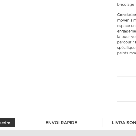
bricolage 
Conclusion
moyen simp
espace uni
engagement
là pour vo
parcourir 
spécifique
peints mod
ENVOI RAPIDE
LIVRAISON
scrire