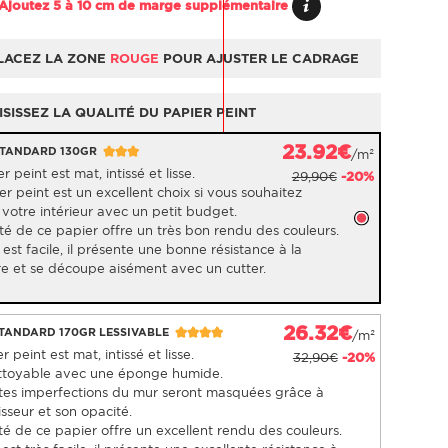
Ajoutez 5 à 10 cm de marge supplémentaire
LACEZ LA ZONE
ROUGE
POUR AJUSTER LE CADRAGE
SISSEZ LA QUALITÉ DU PAPIER PEINT
23.92€
STANDARD 130GR
/m²
r peint est mat, intissé et lisse.
29,90€
-20%
r peint est un excellent choix si vous souhaitez
votre intérieur avec un petit budget.
té de ce papier offre un très bon rendu des couleurs.
est facile, il présente une bonne résistance à la
re et se découpe aisément avec un cutter.
26.32€
STANDARD 170GR LESSIVABLE
/m²
 peint est mat, intissé et lisse.
32,90€
-20%
nettoyable avec une éponge humide.
ites imperfections du mur seront masquées grâce à
sseur et son opacité.
té de ce papier offre un excellent rendu des couleurs.