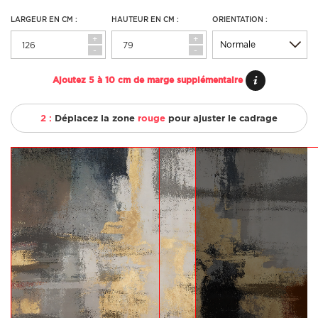
LARGEUR EN CM :
HAUTEUR EN CM :
ORIENTATION :
+
+
-
-
Ajoutez 5 à 10 cm de marge supplémentaire
2 :
Déplacez la zone
rouge
pour ajuster le cadrage