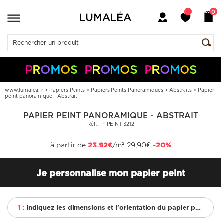
0
P
R
O
M
O
S
P
R
O
M
O
S
P
R
O
M
O
S
-10%
-5%
en
+
+
dès
50€
150€
code :
S05050
S10150
Pay
Pal
www.lumalea.fr
>
Papiers Peints
>
Papiers Peints Panoramiques
>
Abstraits
>
Papier
peint panoramique - Abstrait
PAPIER PEINT PANORAMIQUE - ABSTRAIT
Réf. : P-PEINT-3212
à partir de
23.92€
/m²
29,90€
-20%
Je personnalise mon papier peint
1 :
Indiquez les dimensions et l'orientation du papier peint