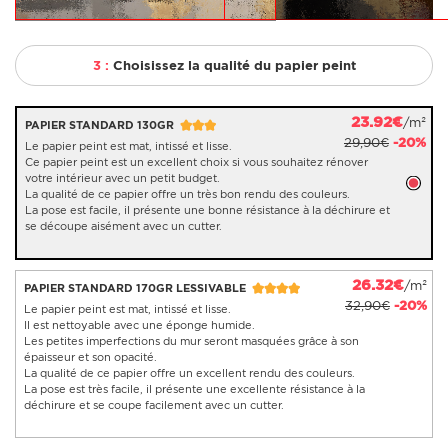
3 :
Choisissez la qualité du papier peint
23.92€
/m²
PAPIER STANDARD 130GR
29,90€
-20%
Le papier peint est mat, intissé et lisse.
Ce papier peint est un excellent choix si vous souhaitez rénover
votre intérieur avec un petit budget.
La qualité de ce papier offre un très bon rendu des couleurs.
La pose est facile, il présente une bonne résistance à la déchirure et
se découpe aisément avec un cutter.
26.32€
/m²
PAPIER STANDARD 170GR LESSIVABLE
32,90€
-20%
Le papier peint est mat, intissé et lisse.
Il est nettoyable avec une éponge humide.
Les petites imperfections du mur seront masquées grâce à son
épaisseur et son opacité.
La qualité de ce papier offre un excellent rendu des couleurs.
La pose est très facile, il présente une excellente résistance à la
déchirure et se coupe facilement avec un cutter.