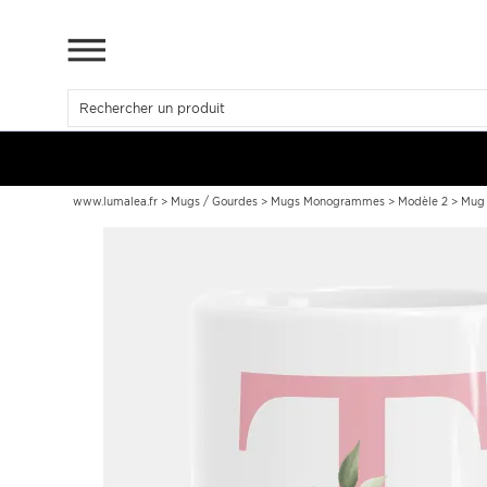
www.lumalea.fr
>
Mugs / Gourdes
>
Mugs Monogrammes
>
Modèle 2
>
Mug 