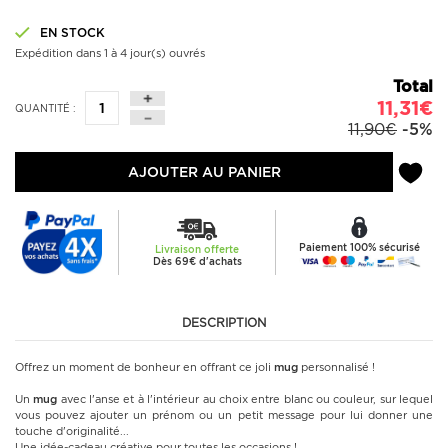
EN STOCK
Expédition dans 1 à 4 jour(s) ouvrés
Total
11,31€
QUANTITÉ :
11,90€
-5%
AJOUTER AU PANIER
Paiement 100% sécurisé
Livraison offerte
Dès 69€ d'achats
DESCRIPTION
Offrez un moment de bonheur en offrant ce joli
mug
personnalisé !
Un
mug
avec l'anse et à l'intérieur au choix entre blanc ou couleur, sur lequel
vous pouvez ajouter un prénom ou un petit message pour lui donner une
touche d'originalité...
Une idée-cadeau créative pour toutes les occasions !