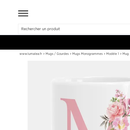
www.lumalea.fr
>
Mugs / Gourdes
>
Mugs Monogrammes
>
Modèle 1
>
Mug 