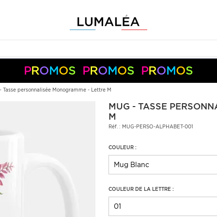
P
R
O
M
O
S
P
R
O
M
O
S
P
R
O
M
O
S
-10%
-5%
en
+
+
dès
50€
150€
code :
S05050
S10150
Pay
Pal
- Tasse personnalisée Monogramme - Lettre M
MUG - TASSE PERSONN
M
Réf. : MUG-PERSO-ALPHABET-001
COULEUR :
COULEUR DE LA LETTRE :