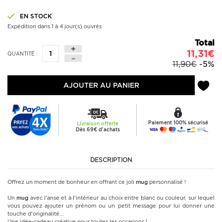
EN STOCK
Expédition dans 1 à 4 jour(s) ouvrés
Total
11,31€
QUANTITÉ :
11,90€
-5%
AJOUTER AU PANIER
Paiement 100% sécurisé
Livraison offerte
Dès 69€ d'achats
DESCRIPTION
Offrez un moment de bonheur en offrant ce joli
mug
personnalisé !
Un
mug
avec l'anse et à l'intérieur au choix entre blanc ou couleur, sur lequel
vous pouvez ajouter un prénom ou un petit message pour lui donner une
touche d'originalité...
Une idée-cadeau créative pour toutes les occasions !