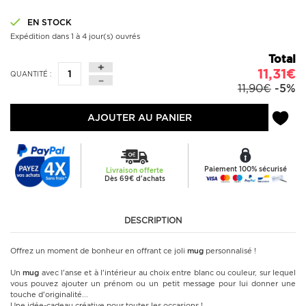
EN STOCK
Expédition dans 1 à 4 jour(s) ouvrés
Total
11,31€
QUANTITÉ :
11,90€
-5%
AJOUTER AU PANIER
Paiement 100% sécurisé
Livraison offerte
Dès 69€ d'achats
DESCRIPTION
Offrez un moment de bonheur en offrant ce joli
mug
personnalisé !
Un
mug
avec l'anse et à l'intérieur au choix entre blanc ou couleur, sur lequel
vous pouvez ajouter un prénom ou un petit message pour lui donner une
touche d'originalité...
Une idée-cadeau créative pour toutes les occasions !