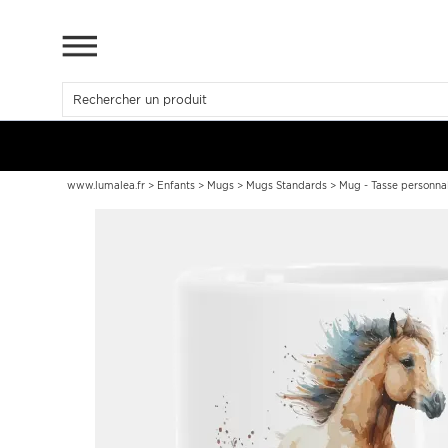
www.lumalea.fr
>
Enfants
>
Mugs
>
Mugs Standards
>
Mug - Tasse personnal