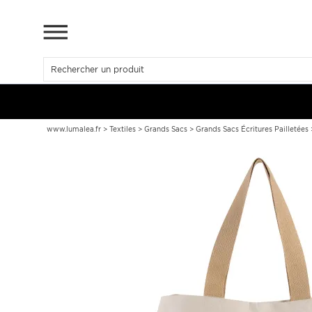
www.lumalea.fr
>
Textiles
>
Grands Sacs
>
Grands Sacs Écritures Pailletées