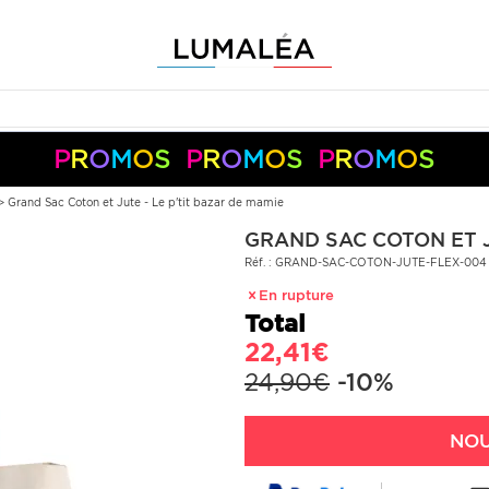
P
R
O
M
O
S
P
R
O
M
O
S
P
R
O
M
O
S
-10%
-5%
+
+
50€
150€
S05050
S10150
Pay
Pal
>
Grand Sac Coton et Jute - Le p'tit bazar de mamie
GRAND SAC COTON ET J
Réf. : GRAND-SAC-COTON-JUTE-FLEX-004
En rupture
Total
22,41€
24,90€
-10%
NOU