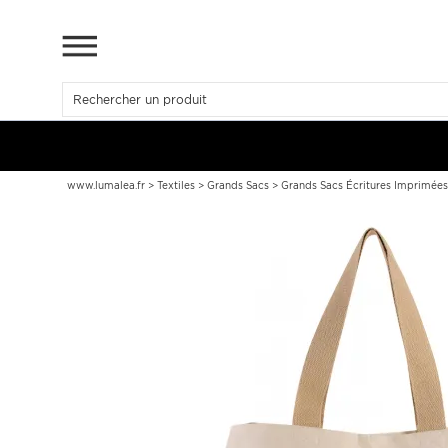
www.lumalea.fr
>
Textiles
>
Grands Sacs
>
Grands Sacs Écritures Imprimée