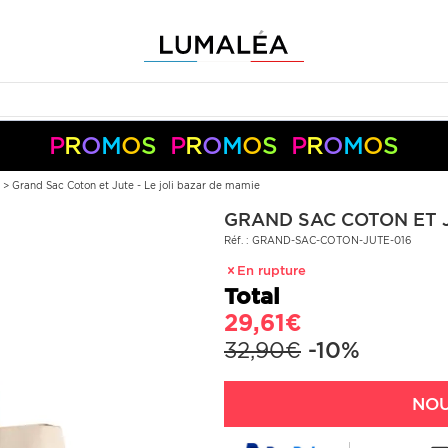
P
R
O
M
O
S
P
R
O
M
O
S
P
R
O
M
O
S
-10%
-5%
+
+
50€
150€
S05050
S10150
Pay
Pal
s
>
Grand Sac Coton et Jute - Le joli bazar de mamie
GRAND SAC COTON ET J
Réf. : GRAND-SAC-COTON-JUTE-016
En rupture
Total
29,61€
32,90€
-10%
NOU